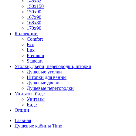
148x82
150x150
150x90
167x90
168x80
170x90
Коллекции
Comfort
Eco
Lux
Premium
Standart
Уголки, двери, перегородки, шторки
Душевые уголки
Шторки для ванны
Душевые двери
Душевые перегородки
Унитазы, биде
Унитазы
Биде
Опции
Главная
Душевые кабины Timo