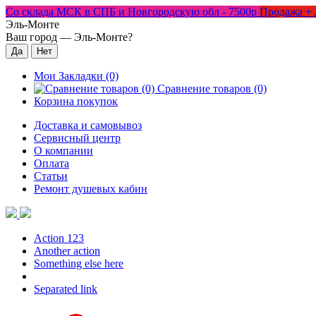
Со склада МСК в СПБ и Новгородскую обл - 7500р
Продажа + 
Эль-Монте
Ваш город —
Эль-Монте
?
Мои Закладки (0)
Сравнение товаров (0)
Корзина покупок
Доставка и самовывоз
Сервисный центр
О компании
Оплата
Статьи
Ремонт душевых кабин
Action 123
Another action
Something else here
Separated link