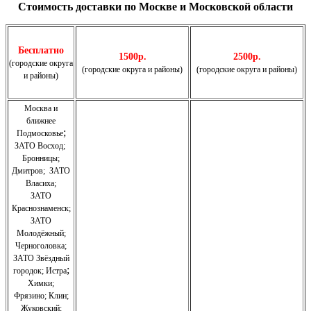
Стоимость доставки по Москве и Московской области
Бесплатно
1500р.
2500р.
(городские округа
(городские округа и районы)
(городские округа и районы)
и районы)
Москва и
ближнее
;
Подмосковье
ЗАТО Восход
;
Бронницы
;
Дмитров
;
ЗАТО
Власиха
;
ЗАТО
Краснознаменск
;
ЗАТО
Молодёжный
;
Черноголовка;
З
АТО Звёздный
;
городок; Истра
Химки;
Фрязино;
Клин;
Жуковский;