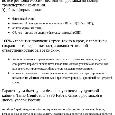
во все регионы России. Бесплатная доставка до склада
транспортной компании.
Удобные формы оплаты:
банковский счет;
банковский счет для юридических лиц и ИП с НДС (без НДС);
оплата картой на сайте;
QR-код - оплата по системе быстрых платежей (СБП).
100% - гарантия получения груза точно в срок, с гарантией
сохранности, перевозки застрахованы «с полной
ответственностью за все риски».
жесткая упаковка - применяется для хрупких грузов из стекла, из доски
собирается каркас и скрепляется гвоздями. Данная упаковка обязательная
при транспортировке изделий из стекла на дальние расстояния;
полное страхование груза на фактическую стоимость - гарантированное
возмещение убытков связанных с транспортировкой, недостачей или утратой
груза.
Гарантируем быструю и безопасную покупку душевой
кабины
Timo Comfort T-8880 Fabric Glass
с доставкой в
любой уголок России.
Алтайский край; Амурская область; Архангельская область; Астраханская область;
Белгородская область; Брянская область; Владимирская область; Волгоградская область;