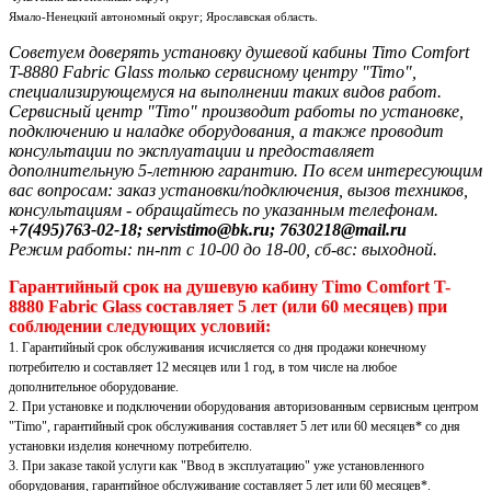
Ямало-Ненецкий автономный округ; Ярославская область.
Советуем доверять установку душевой кабины Timo Comfort
T-8880 Fabric Glass только сервисному центру "Timo",
специализирующемуся на выполнении таких видов работ.
Сервисный центр "Timo" производит работы по установке,
подключению и наладке оборудования, а также проводит
консультации по эксплуатации и предоставляет
дополнительную 5-летнюю гарантию. По всем интересующим
вас вопросам: заказ установки/подключения, вызов техников,
консультациям - обращайтесь по указанным телефонам.
+7(495)763-02-18; servistimo@bk.ru; 7630218@mail.ru
Режим работы: пн-пт с 10-00 до 18-00, сб-вс: выходной.
Гарантийный срок на душевую кабину Timo Comfort T-
8880 Fabric Glass составляет 5 лет (или 60 месяцев) при
соблюдении следующих условий:
1. Гарантийный срок обслуживания исчисляется со дня продажи конечному
потребителю и составляет 12 месяцев или 1 год, в том числе на любое
дополнительное оборудование.
2. При установке и подключении оборудования авторизованным сервисным центром
"Timo", гарантийный срок обслуживания составляет 5 лет или 60 месяцев* со дня
установки изделия конечному потребителю.
3. При заказе такой услуги как "Ввод в эксплуатацию" уже установленного
оборудования, гарантийное обслуживание составляет 5 лет или 60 месяцев*.