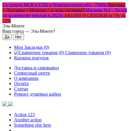
Со склада МСК в СПБ и Новгородскую обл - 7500р
Продажа
+ Доставка + Монтаж = в день доставки!
Магазин №1 - Лидер
по количеству продаж в 2025г
АКЦИИ И СКИДКИ от 5% до
15%
Эль-Монте
Ваш город —
Эль-Монте
?
Мои Закладки (0)
Сравнение товаров (0)
Корзина покупок
Доставка и самовывоз
Сервисный центр
О компании
Оплата
Статьи
Ремонт душевых кабин
Action 123
Another action
Something else here