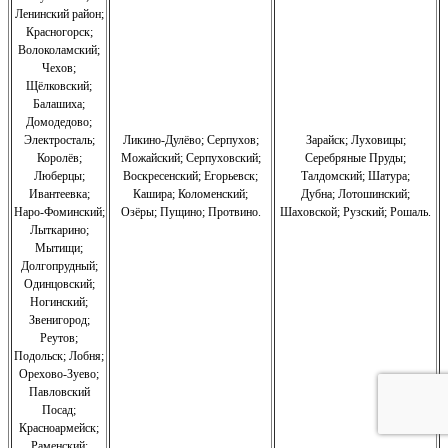
Ленинский район;
Красногорск;
Волоколамский;
Чехов;
Щёлковский;
Балашиха;
Домодедово;
Электросталь;
Ликино-Дулёво;
Серпухов;
Зарайск; Луховицы;
Королёв;
Можайский;
Серпуховский;
Серебряные Пруды;
Люберцы;
Воскресенский;
Егорьевск;
Талдомский; Шатура;
Ивантеевка;
Кашира;
Коломенский;
Дубна; Лотошинский;
Наро-Фоминский;
Озёры;
Пущино;
Протвино.
Шаховской; Рузский; Рошаль.
Лыткарино;
Мытищи;
Долгопрудный;
Одинцовский;
Ногинский;
Звенигород;
Реутов;
Подольск; Лобня;
Орехово-Зуево
;
Павловский
Посад;
Красноармейск;
Раменский;