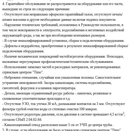
4. Гарантийное обслуживание не распространяется на оборудование или его части,
вышедшие из строя по следующим причинам:
- Отсутствует или неправильно оформлен гарантийный талон, отсутствует печать/
штамп магазина и другие необходимые данные включая подпись покупателя.
- Нарушение технических требований, изложенных в Руководстве пользователя, в
том числе неисправности в электросети, водоснабжении и негативных воздействий
окружающей среды, а так же при несоблюдении монтажных размеров.
- В случае неквалифицированной установки, сборки и подключении оборудования.
- Дефекты и недоработки, приобретенные в результате неквалифицированной сборки/
подключения оборудования.
- Наличие механических повреждений частей/агрегатов оборудования. Неполадки,
вызванные нерегулярным профилактическим/техническим обслуживанием.
- Использование запасных частей и расходных материалов, не рекомендованных
сервисным центром "Timo".
- Небрежное отношение, случайная или умышленная поломка. Самостоятельное
устранение неисправностей. Засоры канализации, системы водоснабжения,
смесителей, форсунок и клапанов парогенератора.
- Детали, имеющие ограниченный ресурс работы - лампочки, резиновые и
силиконовые уплотнительные прокладки и т.д.
- Отсутствие УЗО, ток утечки 30 мА, размыкание контактов на 3 мм. Отсутствуют
фильтры грубой очистки воды со степенью очистки 100 микрон.
2
- Отсутствуют редукторы давления, если давление в системе превышает 4,5 кг/см
,
согласно СНиП 2.04.02-84.
- Канализационный отвод расположен выше 5 см от УЧП до центра трубы.
5. В случае, если оборудование не было установлено сервисным центром "Timo",