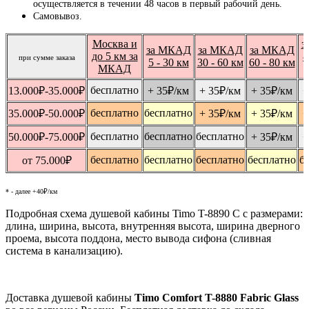
осуществляется в течении 48 часов в первый рабочий день.
Самовывоз.
Москва и
з
за МКАД
за МКАД
за МКАД
до 5 км за
8
при сумме заказа
5 - 30 км
30 - 60 км
60 - 80 км
МКАД
бесплатно
13.000
₽
-35.000
₽
+ 35
₽
/км
+ 35
₽
/км
+ 35
₽
/км
+
бесплатно
бесплатно
35.000
₽
-50.000
₽
+ 35
₽
/км
+ 35
₽
/км
+
бесплатно
бесплатно
бесплатно
50.000
₽
-75.000
₽
+ 35
₽
/км
+
бесплатно
бесплатно
бесплатно
бесплатно
б
от 75.000
₽
* - далее +40₽/км
Подробная схема душевой кабины Timo T-8890 C с размерами:
длина, ширина, высота, внутренняя высота, ширина дверного
проема, высота поддона, место вывода сифона (сливная
система в канализацию).
Доставка душевой кабины
Timo Comfort T-8880 Fabric Glass