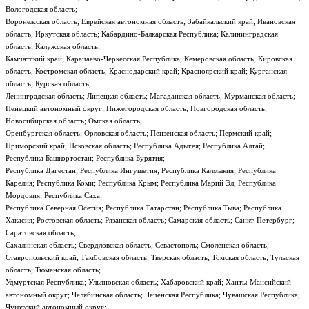
Вологодская область;
Воронежская область; Еврейская автономная область; Забайкальский край; Ивановская
область; Иркутская область; Кабардино-Балкарская Республика; Калининградская
область; Калужская область;
Камчатский край; Карачаево-Черкесская Республика; Кемеровская область; Кировская
область; Костромская область; Краснодарский край; Красноярский край; Курганская
область; Курская область;
Ленинградская область; Липецкая область; Магаданская область; Мурманская область;
Ненецкий автономный округ; Нижегородская область; Новгородская область;
Новосибирская область; Омская область;
Оренбургская область; Орловская область; Пензенская область; Пермский край;
Приморский край; Псковская область; Республика Адыгея; Республика Алтай;
Республика Башкортостан; Республика Бурятия;
Республика Дагестан; Республика Ингушетия; Республика Калмыкия; Республика
Карелия; Республика Коми; Республика Крым; Республика Марий Эл; Республика
Мордовия; Республика Саха;
Республика Северная Осетия; Республика Татарстан; Республика Тыва; Республика
Хакасия; Ростовская область; Рязанская область; Самарская область; Санкт-Петербург;
Саратовская область;
Сахалинская область; Свердловская область; Севастополь; Смоленская область;
Ставропольский край; Тамбовская область; Тверская область; Томская область; Тульская
область; Тюменская область;
Удмуртская Республика; Ульяновская область; Хабаровский край; Ханты-Мансийский
автономный округ; Челябинская область; Чеченская Республика; Чувашская Республика;
Чукотский автономный округ;