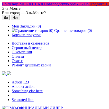
Со склада МСК в СПБ и Новгородскую обл - 7500р
Продажа + 
Эль-Монте
Ваш город —
Эль-Монте
?
Мои Закладки (0)
Сравнение товаров (0)
Корзина покупок
Доставка и самовывоз
Сервисный центр
О компании
Оплата
Статьи
Ремонт душевых кабин
Action 123
Another action
Something else here
Separated link