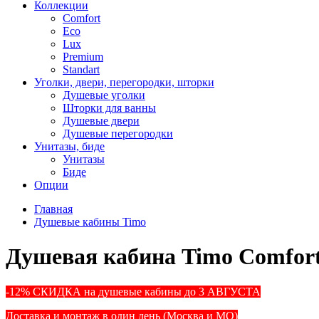
Коллекции
Comfort
Eco
Lux
Premium
Standart
Уголки, двери, перегородки, шторки
Душевые уголки
Шторки для ванны
Душевые двери
Душевые перегородки
Унитазы, биде
Унитазы
Биде
Опции
Главная
Душевые кабины Timo
Душевая кабина Timo Comfort 
-12% СКИДКА на душевые кабины до 3 АВГУСТА
Доставка и монтаж в один день (Москва и МО)