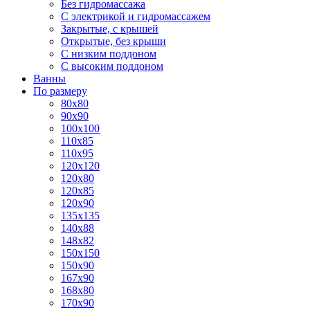
Без гидромассажа
С электрикой и гидромассажем
Закрытые, с крышей
Открытые, без крыши
С низким поддоном
С высоким поддоном
Ванны
По размеру
80x80
90x90
100x100
110x85
110x95
120x120
120x80
120x85
120x90
135x135
140x88
148x82
150x150
150x90
167x90
168x80
170x90