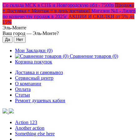
Со склада МСК в СПБ и Новгородскую обл - 7500р
Продажа
+ Доставка + Монтаж = в день доставки!
Магазин №1 - Лидер
по количеству продаж в 2025г
АКЦИИ И СКИДКИ от 5% до
15%
Эль-Монте
Ваш город —
Эль-Монте
?
Мои Закладки (0)
Сравнение товаров (0)
Корзина покупок
Доставка и самовывоз
Сервисный центр
О компании
Оплата
Статьи
Ремонт душевых кабин
Action 123
Another action
Something else here