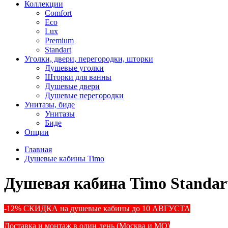
Коллекции
Comfort
Eco
Lux
Premium
Standart
Уголки, двери, перегородки, шторки
Душевые уголки
Шторки для ванны
Душевые двери
Душевые перегородки
Унитазы, биде
Унитазы
Биде
Опции
Главная
Душевые кабины Timo
Душевая кабина Timo Standart
-12% СКИДКА на душевые кабины до 10 АВГУСТА
Доставка и монтаж в один день (Москва и МО)