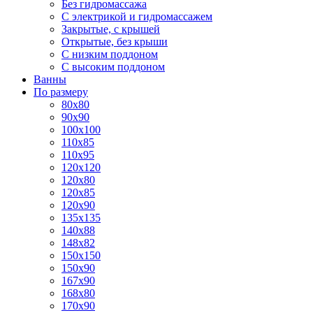
Без гидромассажа
С электрикой и гидромассажем
Закрытые, с крышей
Открытые, без крыши
С низким поддоном
С высоким поддоном
Ванны
По размеру
80x80
90x90
100x100
110x85
110x95
120x120
120x80
120x85
120x90
135x135
140x88
148x82
150x150
150x90
167x90
168x80
170x90