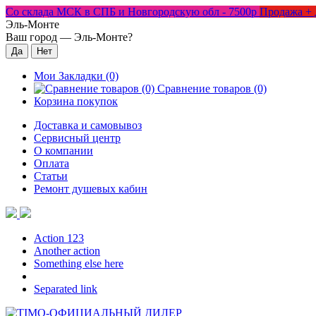
Со склада МСК в СПБ и Новгородскую обл - 7500р
Продажа + 
Эль-Монте
Ваш город —
Эль-Монте
?
Мои Закладки (0)
Сравнение товаров (0)
Корзина покупок
Доставка и самовывоз
Сервисный центр
О компании
Оплата
Статьи
Ремонт душевых кабин
Action 123
Another action
Something else here
Separated link