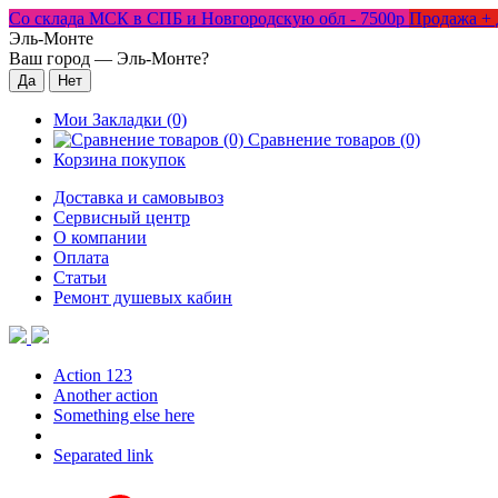
Со склада МСК в СПБ и Новгородскую обл - 7500р
Продажа + 
Эль-Монте
Ваш город —
Эль-Монте
?
Мои Закладки (0)
Сравнение товаров (0)
Корзина покупок
Доставка и самовывоз
Сервисный центр
О компании
Оплата
Статьи
Ремонт душевых кабин
Action 123
Another action
Something else here
Separated link