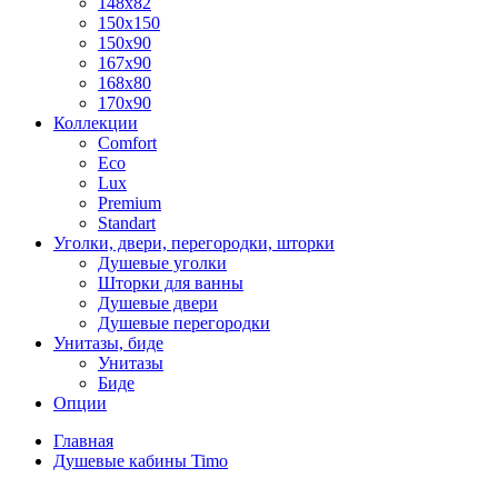
148x82
150x150
150x90
167x90
168x80
170x90
Коллекции
Comfort
Eco
Lux
Premium
Standart
Уголки, двери, перегородки, шторки
Душевые уголки
Шторки для ванны
Душевые двери
Душевые перегородки
Унитазы, биде
Унитазы
Биде
Опции
Главная
Душевые кабины Timo