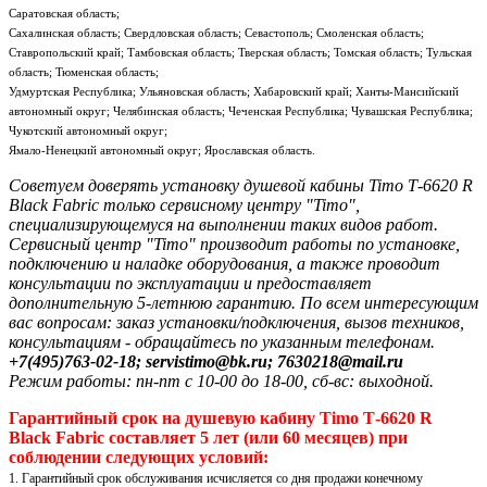
Саратовская область;
Сахалинская область; Свердловская область; Севастополь; Смоленская область;
Ставропольский край; Тамбовская область; Тверская область; Томская область; Тульская
область; Тюменская область;
Удмуртская Республика; Ульяновская область; Хабаровский край; Ханты-Мансийский
автономный округ; Челябинская область; Чеченская Республика; Чувашская Республика;
Чукотский автономный округ;
Ямало-Ненецкий автономный округ; Ярославская область.
Советуем доверять установку душевой кабины Timo Т-6620 R
Black Fabric только сервисному центру "Timo",
специализирующемуся на выполнении таких видов работ.
Сервисный центр "Timo" производит работы по установке,
подключению и наладке оборудования, а также проводит
консультации по эксплуатации и предоставляет
дополнительную 5-летнюю гарантию. По всем интересующим
вас вопросам: заказ установки/подключения, вызов техников,
консультациям - обращайтесь по указанным телефонам.
+7(495)763-02-18; servistimo@bk.ru; 7630218@mail.ru
Режим работы: пн-пт с 10-00 до 18-00, сб-вс: выходной.
Гарантийный срок на душевую кабину Timo Т-6620 R
Black Fabric составляет 5 лет (или 60 месяцев) при
соблюдении следующих условий:
1. Гарантийный срок обслуживания исчисляется со дня продажи конечному