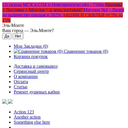
Со склада МСК в СПБ и Новгородскую обл - 7500р
Продажа
+ Доставка + Монтаж = в день доставки!
Магазин №1 - Лидер
по количеству продаж в 2025г
АКЦИИ И СКИДКИ от 5% до
15%
Эль-Монте
Ваш город —
Эль-Монте
?
Мои Закладки (0)
Сравнение товаров (0)
Корзина покупок
Доставка и самовывоз
Сервисный центр
О компании
Оплата
Статьи
Ремонт душевых кабин
Action 123
Another action
Something else here