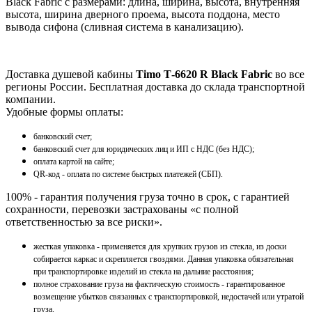
Black Fabric с размерами: длина, ширина, высота, внутренняя
высота, ширина дверного проема, высота поддона, место
вывода сифона (сливная система в канализацию).
Доставка душевой кабины
Timo Т-6620 R Black Fabric
во все
регионы России. Бесплатная доставка до склада транспортной
компании.
Удобные формы оплаты:
банковский счет;
банковский счет для юридических лиц и ИП с НДС (без НДС);
оплата картой на сайте;
QR-код - оплата по системе быстрых платежей (СБП).
100% - гарантия получения груза точно в срок, с гарантией
сохранности, перевозки застрахованы «с полной
ответственностью за все риски».
жесткая упаковка - применяется для хрупких грузов из стекла, из доски
собирается каркас и скрепляется гвоздями. Данная упаковка обязательная
при транспортировке изделий из стекла на дальние расстояния;
полное страхование груза на фактическую стоимость - гарантированное
возмещение убытков связанных с транспортировкой, недостачей или утратой
груза.