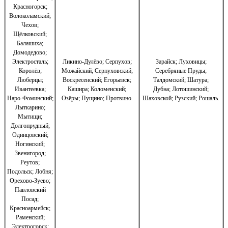
Красногорск;
Волоколамский;
Чехов;
Щёлковский;
Балашиха;
Домодедово;
Электросталь;
Ликино-Дулёво;
Серпухов;
Зарайск; Луховицы;
Королёв;
Можайский;
Серпуховский;
Серебряные Пруды;
Люберцы;
Воскресенский;
Егорьевск;
Талдомский; Шатура;
Ивантеевка;
Кашира;
Коломенский;
Дубна; Лотошинский;
Наро-Фоминский;
Озёры;
Пущино;
Протвино.
Шаховской; Рузский; Рошаль.
Лыткарино;
Мытищи;
Долгопрудный;
Одинцовский;
Ногинский;
Звенигород;
Реутов;
Подольск; Лобня;
Орехово-Зуево
;
Павловский
Посад;
Красноармейск;
Раменский;
Электрогорск;