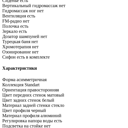
Сиденье
есть
Вертикальный гидромассаж
нет
Гидромассаж ног
нет
Вентиляция
есть
FM-радио
нет
Полочка
есть
Зеркало
есть
Дозатор шампуней
нет
Турецкая баня
нет
Хромотерапия
нет
Озонирование
нет
Сифон
есть в комплекте
Характеристики
Форма
асимметричная
Коллекция
Standart
Ориентация
правосторонняя
Цвет передних стенок
матовый
Цвет задних стенок
белый
Материал задней стенки
стекло
Цвет профиля
черный
Материал профиля
алюминий
Регулировка напора воды
есть
Подсветка на стойке
нет