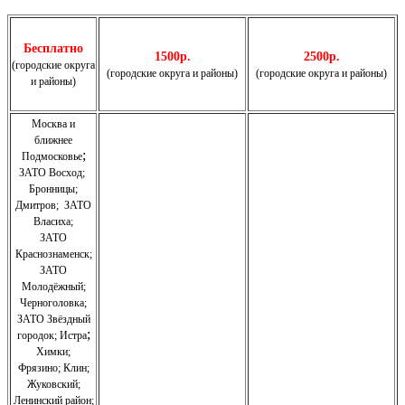
Бесплатно
1500р.
2500р.
(городские округа
(городские округа и районы)
(городские округа и районы)
и районы)
Москва и
ближнее
;
Подмосковье
ЗАТО Восход
;
Бронницы
;
Дмитров
;
ЗАТО
Власиха
;
ЗАТО
Краснознаменск
;
ЗАТО
Молодёжный
;
Черноголовка;
З
АТО Звёздный
;
городок; Истра
Химки;
Фрязино;
Клин;
Жуковский;
Ленинский район;