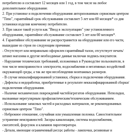
потребителю и составляет 12 месяцев или 1 год, в том числе на любое
дополнительное оборудование.
2. При установке и подключении оборудования авторизованным сервисным центром
"Timo", гарантийный срок обслуживания составляет 5 лет или 60 месяцев* со дня
установки изделия конечному потребителю.
3. При заказе такой услуги как "Ввод в эксплуатацию" уже установленного
оборудования, гарантийное обслуживание составляет 5 лет или 60 месяцев*.
4. Гарантийное обслуживание не распространяется на оборудование или его части,
вышедшие из строя по следующим причинам:
- Отсутствует или неправильно оформлен гарантийный талон, отсутствует печать/
штамп магазина и другие необходимые данные включая подпись покупателя.
- Нарушение технических требований, изложенных в Руководстве пользователя, в
том числе неисправности в электросети, водоснабжении и негативных воздействий
окружающей среды, а так же при несоблюдении монтажных размеров.
- В случае неквалифицированной установки, сборки и подключении оборудования.
- Дефекты и недоработки, приобретенные в результате неквалифицированной сборки/
подключения оборудования.
- Наличие механических повреждений частей/агрегатов оборудования. Неполадки,
вызванные нерегулярным профилактическим/техническим обслуживанием.
- Использование запасных частей и расходных материалов, не рекомендованных
сервисным центром "Timo".
- Небрежное отношение, случайная или умышленная поломка. Самостоятельное
устранение неисправностей. Засоры канализации, системы водоснабжения,
смесителей, форсунок и клапанов парогенератора.
- Детали, имеющие ограниченный ресурс работы - лампочки, резиновые и