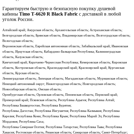
Гарантируем быструю и безопасную покупку душевой
кабины
Timo Т-6620 R Black Fabric
с доставкой в любой
уголок России.
Алтайский край; Амурская область; Архангельская область; Астраханская область;
Белгородская область; Брянская область; Владимирская область; Волгоградская область;
Вологодская область;
Воронежская область; Еврейская автономная область; Забайкальский край; Ивановская
область; Иркутская область; Кабардино-Балкарская Республика; Калининградская
область; Калужская область;
Камчатский край; Карачаево-Черкесская Республика; Кемеровская область; Кировская
область; Костромская область; Краснодарский край; Красноярский край; Курганская
область; Курская область;
Ленинградская область; Липецкая область; Магаданская область; Мурманская область;
Ненецкий автономный округ; Нижегородская область; Новгородская область;
Новосибирская область; Омская область;
Оренбургская область; Орловская область; Пензенская область; Пермский край;
Приморский край; Псковская область; Республика Адыгея; Республика Алтай;
Республика Башкортостан; Республика Бурятия;
Республика Дагестан; Республика Ингушетия; Республика Калмыкия; Республика
Карелия; Республика Коми; Республика Крым; Республика Марий Эл; Республика
Мордовия; Республика Саха;
Республика Северная Осетия; Республика Татарстан; Республика Тыва; Республика
Хакасия; Ростовская область; Рязанская область; Самарская область; Санкт-Петербург;