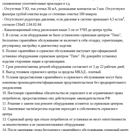
силиконовые уплотнительные прокладки и т.д.
- Отсутствие УЗО, ток утечки 30 мА, размыкание контактов на 3 мм. Отсутствуют
фильтры грубой очистки воды со степенью очистки 100 микрон.
2
- Отсутствуют редукторы давления, если давление в системе превышает 4,5 кг/см
,
согласно СНиП 2.04.02-84.
- Канализационный отвод расположен выше 5 см от УЧП до центра трубы.
5. В случае, если оборудование не было установлено сервисным центром "Timo",
бесплатное гарантийное обслуживание не включает в себя отладку, герметизацию,
регулировку, настройку и диагностику изделия.
6. Полное гарантийное и сервисное обслуживание наступает при официальной
установке оборудования сервисным центром "Timo". Не доверяйте установку
изделия сторонним лицам и организациям.
7. Срок ремонта/замены деталей оборудования составляет от 3 до 22 рабочих дней.
8. Выезд техников сервисного центра за пределы МКАД - платный.
9. Условия предоставления гарантийного и сервисного обслуживания могут быть
изменены производителем/официальным представительством без предварительного
уведомления.
10. Настоящие гарантийные обязательства не ущемляют и не ограничивают права
потребителя, предоставленных ему действующим законодательством РФ.
11. Решение о замене или ремонте оборудования останется за сервисным центром.
12. Замененные части/агрегаты изделия переходят в собственность сервисного
центра.
13. Сервисный центр при отказе потребителя от установки не несет ответственности
за некачественное и не укомплектованное оборудование.
14. После окончания срока бесплатного гарантийного обслуживания сервисный центр