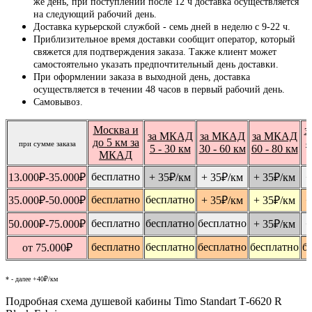
же день, при поступлении после 12 ч доставка осуществляется
на следующий рабочий день.
Доставка курьерской службой - семь дней в неделю с 9-22 ч.
Приблизительное время доставки сообщит оператор, который
свяжется для подтверждения заказа. Также клиент может
самостоятельно указать предпочтительный день доставки.
При оформлении заказа в выходной день, доставка
осуществляется в течении 48 часов в первый рабочий день.
Самовывоз.
Москва и
з
за МКАД
за МКАД
за МКАД
до 5 км за
8
при сумме заказа
5 - 30 км
30 - 60 км
60 - 80 км
МКАД
бесплатно
13.000
₽
-35.000
₽
+ 35
₽
/км
+ 35
₽
/км
+ 35
₽
/км
+
бесплатно
бесплатно
35.000
₽
-50.000
₽
+ 35
₽
/км
+ 35
₽
/км
+
бесплатно
бесплатно
бесплатно
50.000
₽
-75.000
₽
+ 35
₽
/км
+
бесплатно
бесплатно
бесплатно
бесплатно
б
от 75.000
₽
* - далее +40₽/км
Подробная схема душевой кабины Timo Standart Т-6620 R