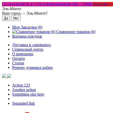
Со склада МСК в СПБ и Новгородскую обл - 7500р
Продажа + 
Эль-Монте
Ваш город —
Эль-Монте
?
Мои Закладки (0)
Сравнение товаров (0)
Корзина покупок
Доставка и самовывоз
Сервисный центр
О компании
Оплата
Статьи
Ремонт душевых кабин
Action 123
Another action
Something else here
Separated link