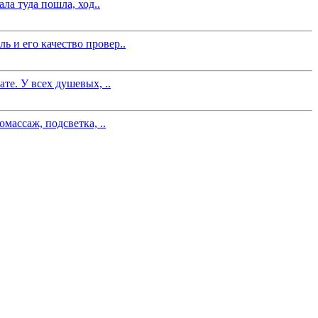
ла туда пошла, ход..
 и его качество провер..
те. У всех душевых, ..
массаж, подсветка, ..