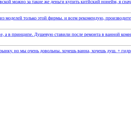
вской можно за такие же деньги купить китйский нонейм, я снача
 моделей только этой фирмы. и всем рекомендую, производитель
е, а в принципе. Душевую ставили после ремонта в ванной комна
ынку. но мы очень довольны. хочешь ванна, хочешь душ. + гидро