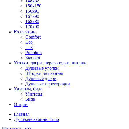
148x82
150x150
150x90
167x90
168x80
170x90
Коллекции
Comfort
Eco
Lux
Premium
Standart
Уголки, двери, перегородки, шторки
Душевые уголки
Шторки для ванны
Душевые двери
Душевые перегородки
Унитазы, биде
Унитазы
Биде
Опции
Главная
Душевые кабины Timo