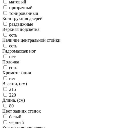
матовый
прозрачный
тонированный
Конструкция дверей
раздвижные
Верхняя подсветка
есть
Наличие центральной стойки
есть
Гидромассаж ног
нет
Полочка
есть
Хромотерапия
нет
Высота, (см)
215
220
Длина, (см)
80
Цвет задних стенок
белый
черный
Кол-во створок двери