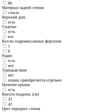
80
Материал задней стенки
стекло
Верхний душ
есть
Сиденье
есть
нет
Кол-во гидромассажных форсунок
1
6
Радио
есть
нет
Турецкая баня
нет
опция, приобретается отдельно
Наличие крыши
есть
Высота поддона, (см)
35
42
Цвет передних стенок