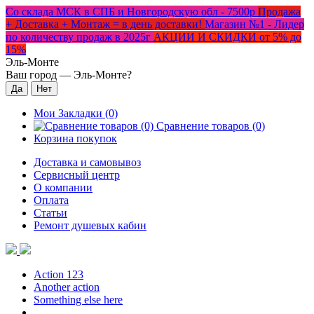
Со склада МСК в СПБ и Новгородскую обл - 7500р
Продажа
+ Доставка + Монтаж = в день доставки!
Магазин №1 - Лидер
по количеству продаж в 2025г
АКЦИИ И СКИДКИ от 5% до
15%
Эль-Монте
Ваш город —
Эль-Монте
?
Мои Закладки (0)
Сравнение товаров (0)
Корзина покупок
Доставка и самовывоз
Сервисный центр
О компании
Оплата
Статьи
Ремонт душевых кабин
Action 123
Another action
Something else here