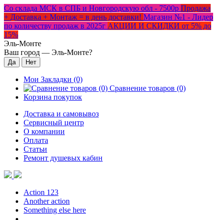
Со склада МСК в СПБ и Новгородскую обл - 7500р
Продажа
+ Доставка + Монтаж = в день доставки!
Магазин №1 - Лидер
по количеству продаж в 2025г
АКЦИИ И СКИДКИ от 5% до
15%
Эль-Монте
Ваш город —
Эль-Монте
?
Мои Закладки (0)
Сравнение товаров (0)
Корзина покупок
Доставка и самовывоз
Сервисный центр
О компании
Оплата
Статьи
Ремонт душевых кабин
Action 123
Another action
Something else here