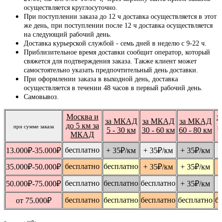
осуществляется круглосуточно.
При поступлении заказа до 12 ч доставка осуществляется в этот
же день, при поступлении после 12 ч доставка осуществляется
на следующий рабочий день.
Доставка курьерской службой - семь дней в неделю с 9-22 ч.
Приблизительное время доставки сообщит оператор, который
свяжется для подтверждения заказа. Также клиент может
самостоятельно указать предпочтительный день доставки.
При оформлении заказа в выходной день, доставка
осуществляется в течении 48 часов в первый рабочий день.
Самовывоз.
Москва и
з
за МКАД
за МКАД
за МКАД
до 5 км за
8
при сумме заказа
5 - 30 км
30 - 60 км
60 - 80 км
МКАД
бесплатно
13.000
₽
-35.000
₽
+ 35
₽
/км
+ 35
₽
/км
+ 35
₽
/км
+
бесплатно
бесплатно
35.000
₽
-50.000
₽
+ 35
₽
/км
+ 35
₽
/км
+
бесплатно
бесплатно
бесплатно
50.000
₽
-75.000
₽
+ 35
₽
/км
+
бесплатно
бесплатно
бесплатно
бесплатно
б
от 75.000
₽