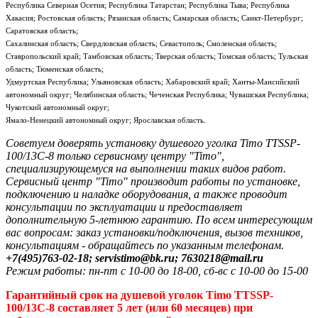
Республика Северная Осетия; Республика Татарстан; Республика Тыва; Республика
Хакасия; Ростовская область; Рязанская область; Самарская область; Санкт-Петербург;
Саратовская область;
Сахалинская область; Свердловская область; Севастополь; Смоленская область;
Ставропольский край; Тамбовская область; Тверская область; Томская область; Тульская
область; Тюменская область;
Удмуртская Республика; Ульяновская область; Хабаровский край; Ханты-Мансийский
автономный округ; Челябинская область; Чеченская Республика; Чувашская Республика;
Чукотский автономный округ;
Ямало-Ненецкий автономный округ; Ярославская область.
Советуем доверять установку душевого уголка Timo TTSSP-
100/13C-8 только сервисному центру "Timo",
специализирующемуся на выполнении таких видов работ.
Сервисный центр "Timo" производит работы по установке,
подключению и наладке оборудования, а также проводит
консультации по эксплуатации и предоставляет
дополнительную 5-летнюю гарантию. По всем интересующим
вас вопросам: заказ установки/подключения, вызов техников,
консультациям - обращайтесь по указанным телефонам.
+7(495)763-02-18; servistimo@bk.ru; 7630218@mail.ru
Режим работы: пн-пт с 10-00 до 18-00, сб-вс с 10-00 до 15-00
Гарантийный срок на душевой уголок Timo TTSSP-
100/13C-8 составляет 5 лет (или 60 месяцев) при