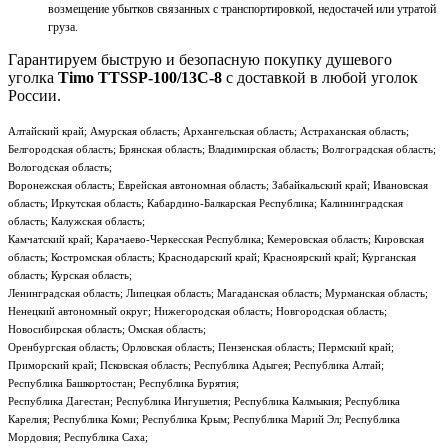
возмещение убытков связанных с транспортировкой, недостачей или утратой
груза.
Гарантируем быструю и безопасную покупку душевого
уголка
Timo TTSSP-100/13C-8
с доставкой в любой уголок
России.
Алтайский край; Амурская область; Архангельская область; Астраханская область;
Белгородская область; Брянская область; Владимирская область; Волгоградская область;
Вологодская область;
Воронежская область; Еврейская автономная область; Забайкальский край; Ивановская
область; Иркутская область; Кабардино-Балкарская Республика; Калининградская
область; Калужская область;
Камчатский край; Карачаево-Черкесская Республика; Кемеровская область; Кировская
область; Костромская область; Краснодарский край; Красноярский край; Курганская
область; Курская область;
Ленинградская область; Липецкая область; Магаданская область; Мурманская область;
Ненецкий автономный округ; Нижегородская область; Новгородская область;
Новосибирская область; Омская область;
Оренбургская область; Орловская область; Пензенская область; Пермский край;
Приморский край; Псковская область; Республика Адыгея; Республика Алтай;
Республика Башкортостан; Республика Бурятия;
Республика Дагестан; Республика Ингушетия; Республика Калмыкия; Республика
Карелия; Республика Коми; Республика Крым; Республика Марий Эл; Республика
Мордовия; Республика Саха;