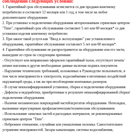
соблюдении следующих условий:
1. Гарантийный срок обслуживания исчисляется со дня продажи конечному
потребителю и составляет 12 месяцев или 1 год, в том числе на любое
дополнительное оборудование.
2. При установке и подключении оборудования авторизованным сервисным центром
"Timo", гарантийный срок обслуживания составляет 5 лет или 60 месяцев* со дня
установки изделия конечному потребителю.
3. При заказе такой услуги как "Ввод в эксплуатацию" уже установленного
оборудования, гарантийное обслуживание составляет 5 лет или 60 месяцев*.
4. Гарантийное обслуживание не распространяется на оборудование или его части,
вышедшие из строя по следующим причинам:
- Отсутствует или неправильно оформлен гарантийный талон, отсутствует печать/
штамп магазина и другие необходимые данные включая подпись покупателя.
- Нарушение технических требований, изложенных в Руководстве пользователя, в
том числе неисправности в электросети, водоснабжении и негативных воздействий
окружающей среды, а так же при несоблюдении монтажных размеров.
- В случае неквалифицированной установки, сборки и подключении оборудования.
- Дефекты и недоработки, приобретенные в результате неквалифицированной сборки/
подключения оборудования.
- Наличие механических повреждений частей/агрегатов оборудования. Неполадки,
вызванные нерегулярным профилактическим/техническим обслуживанием.
- Использование запасных частей и расходных материалов, не рекомендованных
сервисным центром "Timo".
- Небрежное отношение, случайная или умышленная поломка. Самостоятельное
устранение неисправностей. Засоры канализации, системы водоснабжения,