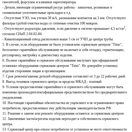
смесителей, форсунок и клапанов парогенератора.
- Детали, имеющие ограниченный ресурс работы - лампочки, резиновые и
силиконовые уплотнительные прокладки и т.д.
- Отсутствие УЗО, ток утечки 30 мА, размыкание контактов на 3 мм. Отсутствуют
фильтры грубой очистки воды со степенью очистки 100 микрон.
2
- Отсутствуют редукторы давления, если давление в системе превышает 4,5 кг/см
,
согласно СНиП 2.04.02-84.
- Канализационный отвод расположен выше 5 см от УЧП до центра трубы.
5. В случае, если оборудование не было установлено сервисным центром "Timo",
бесплатное гарантийное обслуживание не включает в себя отладку, герметизацию,
регулировку, настройку и диагностику изделия.
6. Полное гарантийное и сервисное обслуживание наступает при официальной
установке оборудования сервисным центром "Timo". Не доверяйте установку
изделия сторонним лицам и организациям.
7. Срок ремонта/замены деталей оборудования составляет от 3 до 22 рабочих дней.
8. Выезд техников сервисного центра за пределы МКАД - платный.
9. Условия предоставления гарантийного и сервисного обслуживания могут быть
изменены производителем/официальным представительством без предварительного
уведомления.
10. Настоящие гарантийные обязательства не ущемляют и не ограничивают права
потребителя, предоставленных ему действующим законодательством РФ.
11. Решение о замене или ремонте оборудования останется за сервисным центром.
12. Замененные части/агрегаты изделия переходят в собственность сервисного
центра.
13. Сервисный центр при отказе потребителя от установки не несет ответственности