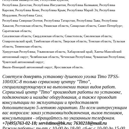
Республика Дагестан; Республика Ингушетия; Республика Калмыкия; Республика
Карелия; Республика Коми; Республика Крым; Республика Марий Эл; Республика
Мордовия; Республика Саха;
Республика Северная Осетия; Республика Татарстан; Республика Тыва; Республика
Хакасия; Ростовская область; Рязанская область; Самарская область; Санкт-Петербург;
Саратовская область;
Сахалинская область; Свердловская область; Севастополь; Смоленская область;
Ставропольский край; Тамбовская область; Тверская область; Томская область; Тульская
область; Тюменская область;
Удмуртская Республика; Ульяновская область; Хабаровский край; Ханты-Мансийский
автономный округ; Челябинская область; Чеченская Республика; Чувашская Республика;
Чукотский автономный округ;
Ямало-Ненецкий автономный округ; Ярославская область.
Советуем доверять установку душевого уголка Timo TPSS-
100/03C-8 только сервисному центру "Timo",
специализирующемуся на выполнении таких видов работ.
Сервисный центр "Timo" производит работы по установке,
подключению и наладке оборудования, а также проводит
консультации по эксплуатации и предоставляет
дополнительную 5-летнюю гарантию. По всем интересующим
вас вопросам: заказ установки/подключения, вызов техников,
консультациям - обращайтесь по указанным телефонам.
+7(495)763-02-18; servistimo@bk.ru; 7630218@mail.ru
Режим работы: пн-пт с 10-00 до 18-00, сб-вс с 10-00 до 15-00