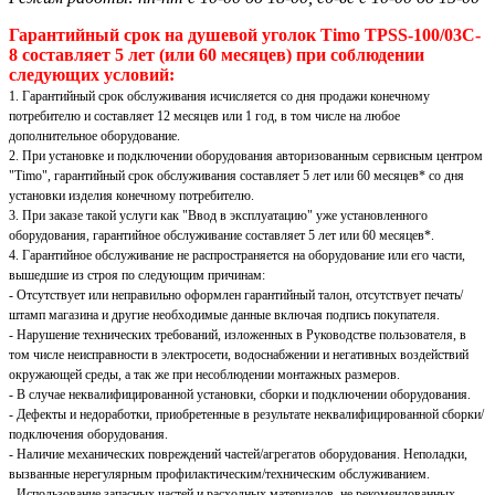
Гарантийный срок на душевой уголок Timo TPSS-100/03C-
8 составляет 5 лет (или 60 месяцев) при соблюдении
следующих условий:
1. Гарантийный срок обслуживания исчисляется со дня продажи конечному
потребителю и составляет 12 месяцев или 1 год, в том числе на любое
дополнительное оборудование.
2. При установке и подключении оборудования авторизованным сервисным центром
"Timo", гарантийный срок обслуживания составляет 5 лет или 60 месяцев* со дня
установки изделия конечному потребителю.
3. При заказе такой услуги как "Ввод в эксплуатацию" уже установленного
оборудования, гарантийное обслуживание составляет 5 лет или 60 месяцев*.
4. Гарантийное обслуживание не распространяется на оборудование или его части,
вышедшие из строя по следующим причинам:
- Отсутствует или неправильно оформлен гарантийный талон, отсутствует печать/
штамп магазина и другие необходимые данные включая подпись покупателя.
- Нарушение технических требований, изложенных в Руководстве пользователя, в
том числе неисправности в электросети, водоснабжении и негативных воздействий
окружающей среды, а так же при несоблюдении монтажных размеров.
- В случае неквалифицированной установки, сборки и подключении оборудования.
- Дефекты и недоработки, приобретенные в результате неквалифицированной сборки/
подключения оборудования.
- Наличие механических повреждений частей/агрегатов оборудования. Неполадки,
вызванные нерегулярным профилактическим/техническим обслуживанием.
- Использование запасных частей и расходных материалов, не рекомендованных