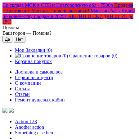
Со склада МСК в СПБ и Новгородскую обл - 7500р
Продажа
+ Доставка + Монтаж = в день доставки!
Магазин №1 - Лидер
по количеству продаж в 2025г
АКЦИИ И СКИДКИ от 5% до
15%
Помона
Ваш город —
Помона
?
Мои Закладки (0)
Сравнение товаров (0)
Корзина покупок
Доставка и самовывоз
Сервисный центр
О компании
Оплата
Статьи
Ремонт душевых кабин
Action 123
Another action
Something else here