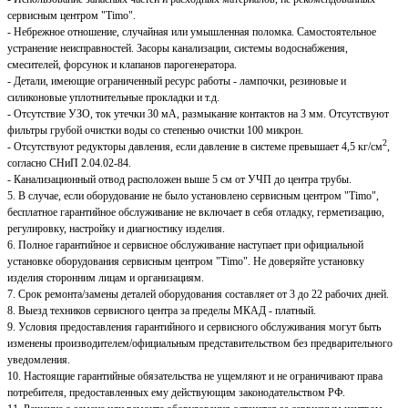
сервисным центром "Timo".
- Небрежное отношение, случайная или умышленная поломка. Самостоятельное
устранение неисправностей. Засоры канализации, системы водоснабжения,
смесителей, форсунок и клапанов парогенератора.
- Детали, имеющие ограниченный ресурс работы - лампочки, резиновые и
силиконовые уплотнительные прокладки и т.д.
- Отсутствие УЗО, ток утечки 30 мА, размыкание контактов на 3 мм. Отсутствуют
фильтры грубой очистки воды со степенью очистки 100 микрон.
2
- Отсутствуют редукторы давления, если давление в системе превышает 4,5 кг/см
,
согласно СНиП 2.04.02-84.
- Канализационный отвод расположен выше 5 см от УЧП до центра трубы.
5. В случае, если оборудование не было установлено сервисным центром "Timo",
бесплатное гарантийное обслуживание не включает в себя отладку, герметизацию,
регулировку, настройку и диагностику изделия.
6. Полное гарантийное и сервисное обслуживание наступает при официальной
установке оборудования сервисным центром "Timo". Не доверяйте установку
изделия сторонним лицам и организациям.
7. Срок ремонта/замены деталей оборудования составляет от 3 до 22 рабочих дней.
8. Выезд техников сервисного центра за пределы МКАД - платный.
9. Условия предоставления гарантийного и сервисного обслуживания могут быть
изменены производителем/официальным представительством без предварительного
уведомления.
10. Настоящие гарантийные обязательства не ущемляют и не ограничивают права
потребителя, предоставленных ему действующим законодательством РФ.