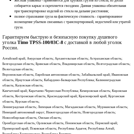
жесткая упаковка - применяется для хрупких грузов из стекла, из доски
собирается каркас и скрепляется гвоздями. Данная упаковка обязательная
при транспортировке изделий из стекла на дальние расстояния;
полное страхование груза на фактическую стоимость - гарантированное
возмещение убытков связанных с транспортировкой, недостачей или утратой
груза.
Гарантируем быструю и безопасную покупку душевого
уголка
Timo TPSS-100/03C-8
с доставкой в любой уголок
России.
Алтайский край; Амурская область; Архангельская область; Астраханская область;
Белгородская область; Брянская область; Владимирская область; Волгоградская область;
Вологодская область;
Воронежская область; Еврейская автономная область; Забайкальский край; Ивановская
область; Иркутская область; Кабардино-Балкарская Республика; Калининградская
область; Калужская область;
Камчатский край; Карачаево-Черкесская Республика; Кемеровская область; Кировская
область; Костромская область; Краснодарский край; Красноярский край; Курганская
область; Курская область;
Ленинградская область; Липецкая область; Магаданская область; Мурманская область;
Ненецкий автономный округ; Нижегородская область; Новгородская область;
Новосибирская область; Омская область;
Оренбургская область; Орловская область; Пензенская область; Пермский край;
Приморский край; Псковская область; Республика Адыгея; Республика Алтай;
Республика Башкортостан; Республика Бурятия;