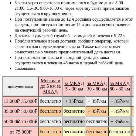
Заказы через операторов принимаются в будние дни с 8:00-
21:00; СБ-ВС 9:00-16:00 ч, через корзину сайта прием заказов
осуществляется круглосуточно.
При поступлении заказа до 12 ч доставка осуществляется в этот
же день, при поступлении после 12 ч доставка осуществляется
на следующий рабочий день.
Доставка курьерской службой - семь дней в неделю с 9-22 ч.
Приблизительное время доставки сообщит оператор, который
свяжется для подтверждения заказа. Также клиент может
самостоятельно указать предпочтительный день доставки.
При оформлении заказа в выходной день, доставка
осуществляется в течении 48 часов в первый рабочий день.
Самовывоз.
Москва и
з
за МКАД
за МКАД
за МКАД
до 5 км за
8
при сумме заказа
5 - 30 км
30 - 60 км
60 - 80 км
МКАД
бесплатно
13.000
₽
-35.000
₽
+ 35
₽
/км
+ 35
₽
/км
+ 35
₽
/км
+
бесплатно
бесплатно
35.000
₽
-50.000
₽
+ 35
₽
/км
+ 35
₽
/км
+
бесплатно
бесплатно
бесплатно
50.000
₽
-75.000
₽
+ 35
₽
/км
+
бесплатно
бесплатно
бесплатно
бесплатно
б
от 75.000
₽