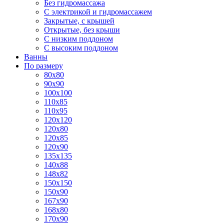
Без гидромассажа
С электрикой и гидромассажем
Закрытые, с крышей
Открытые, без крыши
С низким поддоном
С высоким поддоном
Ванны
По размеру
80x80
90x90
100x100
110x85
110x95
120x120
120x80
120x85
120x90
135x135
140x88
148x82
150x150
150x90
167x90
168x80
170x90