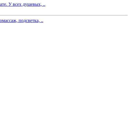
те. У всех душевых, ..
массаж, подсветка, ..