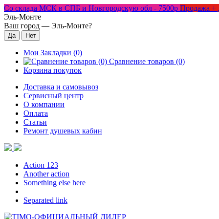
Со склада МСК в СПБ и Новгородскую обл - 7500р
Продажа + 
Эль-Монте
Ваш город —
Эль-Монте
?
Мои Закладки (0)
Сравнение товаров (0)
Корзина покупок
Доставка и самовывоз
Сервисный центр
О компании
Оплата
Статьи
Ремонт душевых кабин
Action 123
Another action
Something else here
Separated link