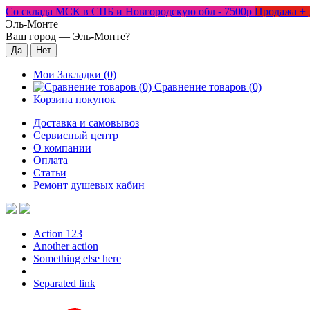
Со склада МСК в СПБ и Новгородскую обл - 7500р
Продажа + 
Эль-Монте
Ваш город —
Эль-Монте
?
Мои Закладки (0)
Сравнение товаров (0)
Корзина покупок
Доставка и самовывоз
Сервисный центр
О компании
Оплата
Статьи
Ремонт душевых кабин
Action 123
Another action
Something else here
Separated link