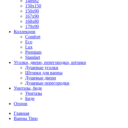
148x82
150x150
150x90
167x90
168x80
170x90
Коллекции
Comfort
Eco
Lux
Premium
Standart
Уголки, двери, перегородки, шторки
Душевые уголки
Шторки для ванны
Душевые двери
Душевые перегородки
Унитазы, биде
Унитазы
Биде
Опции
Главная
Ванны Timo