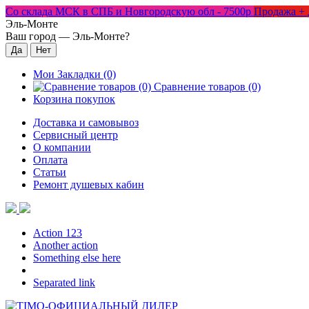
Со склада МСК в СПБ и Новгородскую обл - 7500р
Продажа + 
Эль-Монте
Ваш город —
Эль-Монте
?
Мои Закладки (0)
Сравнение товаров (0)
Корзина покупок
Доставка и самовывоз
Сервисный центр
О компании
Оплата
Статьи
Ремонт душевых кабин
Action 123
Another action
Something else here
Separated link