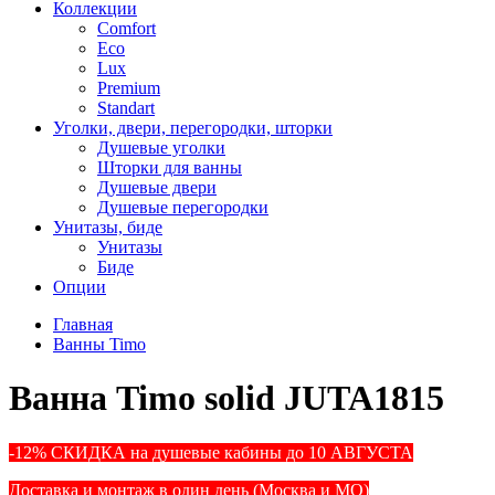
Коллекции
Comfort
Eco
Lux
Premium
Standart
Уголки, двери, перегородки, шторки
Душевые уголки
Шторки для ванны
Душевые двери
Душевые перегородки
Унитазы, биде
Унитазы
Биде
Опции
Главная
Ванны Timo
Ванна Timo solid JUTA1815
-12% СКИДКА на душевые кабины до 10 АВГУСТА
Доставка и монтаж в один день (Москва и МО)