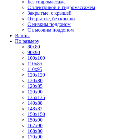
Без гидромассажа
С электрикой и гидромассажем
Закрытые, с крышей
Открытые, без крыши
С низким поддоном
С высоким поддоном
Ванны
По размеру
80x80
90x90
100x100
110x85
110x95
120x120
120x80
120x85
120x90
135x135
140x88
148x82
150x150
150x90
167x90
168x80
170x90