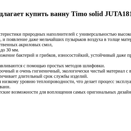
лагает купить ванну Timo solid JUTA181
теристики природных наполнителей с универсальностью высок
, и появление даже мельчайших пузырьков воздуха в толще мат
ственных акриловых смол,
до 30 мм.
ение бактерий и грибков, износостойкий, устойчивый даже пр
авливаются с помощью простых методов шлифовки.
опрочный и очень гигиеничный, экологически чистый материал 
печивает длительный срок службы изделий.
я низкому уровню теплопроводности, что делает процесс экспл
ванн.
еские возможности для воплощения самых оригинальных дизайн