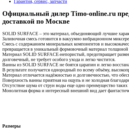
Гарантия, сервис, запчасти
Официальный дилер Timo-online.ru пред
доставкой по Москве
SOLID SURFACE – это материал, объединяющий лучшие харак
Заливочная смесь готовится в вакуумно вибрационном миксере
Смесь с содержанием минеральных компонентов и высококаче
превращается в уникальный формовочный материал толщиной 
Материал SOLID SURFACE-непористый, предотвращает размнож
долговечный, не требует особого ухода и легко чистится.
Ванны из SOLID SURFACE не боятся царапин и легко восстан
В результате получается однородный по всему объёму, высок
Материал отличается надёжностью и долговечностью, что обес
Поверхность ванны приятная на ощупь и не холодная благодар
Отсутствие шума от струи воды еще одно преимущество таких 
Монолитная форма и интересный внешний вид дает фантастич
Размеры