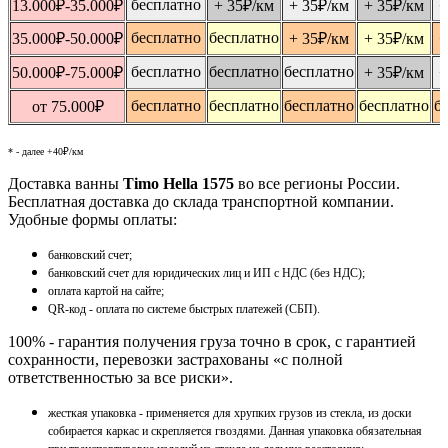
бесплатно
13.000
₽
-35.000
₽
+ 35
₽
/км
+ 35
₽
/км
+ 35
₽
/км
+
бесплатно
бесплатно
35.000
₽
-50.000
₽
+ 35
₽
/км
+ 35
₽
/км
+
бесплатно
бесплатно
бесплатно
50.000
₽
-75.000
₽
+ 35
₽
/км
+
бесплатно
бесплатно
бесплатно
бесплатно
б
от 75.000
₽
* - далее +40₽/км
Доставка ванны
Timo Hella 1575
во все регионы России.
Бесплатная доставка до склада транспортной компании.
Удобные формы оплаты:
банковский счет;
банковский счет для юридических лиц и ИП с НДС (без НДС);
оплата картой на сайте;
QR-код - оплата по системе быстрых платежей (СБП).
100% - гарантия получения груза точно в срок, с гарантией
сохранности, перевозки застрахованы «с полной
ответственностью за все риски».
жесткая упаковка - применяется для хрупких грузов из стекла, из доски
собирается каркас и скрепляется гвоздями. Данная упаковка обязательная