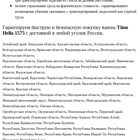
при транспортировке изделий из стекла на дальние расстояния;
полное страхование груза на фактическую стоимость - гарантированное
возмещение убытков связанных с транспортировкой, недостачей или утратой
груза.
Гарантируем быструю и безопасную покупку ванны
Timo
Hella 1575
с доставкой в любой уголок России.
Алтайский край; Амурская область; Архангельская область; Астраханская область;
Белгородская область; Брянская область; Владимирская область; Волгоградская область;
Вологодская область;
Воронежская область; Еврейская автономная область; Забайкальский край; Ивановская
область; Иркутская область; Кабардино-Балкарская Республика; Калининградская
область; Калужская область;
Камчатский край; Карачаево-Черкесская Республика; Кемеровская область; Кировская
область; Костромская область; Краснодарский край; Красноярский край; Курганская
область; Курская область;
Ленинградская область; Липецкая область; Магаданская область; Мурманская область;
Ненецкий автономный округ; Нижегородская область; Новгородская область;
Новосибирская область; Омская область;
Оренбургская область; Орловская область; Пензенская область; Пермский край;
Приморский край; Псковская область; Республика Адыгея; Республика Алтай;
Республика Башкортостан; Республика Бурятия;
Республика Дагестан; Республика Ингушетия; Республика Калмыкия; Республика
Карелия; Республика Коми; Республика Крым; Республика Марий Эл; Республика
Мордовия; Республика Саха;