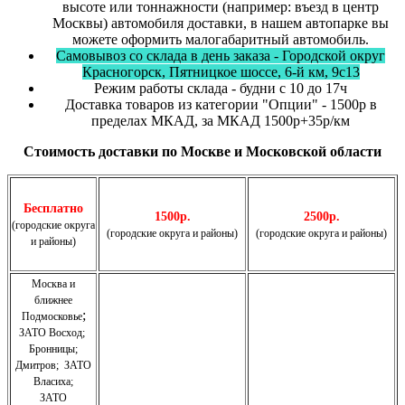
высоте или тоннажности (например: въезд в центр
Москвы) автомобиля доставки, в нашем автопарке вы
можете оформить малогабаритный автомобиль.
Самовывоз со склада в день заказа - Городской округ
Красногорск, Пятницкое шоссе, 6-й км, 9с13
Режим работы склада - будни с 10 до 17ч
Доставка товаров из категории "Опции" - 1500р в
пределах МКАД, за МКАД 1500р+35р/км
Стоимость доставки по Москве и Московской области
Бесплатно
1500р.
2500р.
(городские округа
(городские округа и районы)
(городские округа и районы)
и районы)
Москва и
ближнее
;
Подмосковье
ЗАТО Восход
;
Бронницы
;
Дмитров
;
ЗАТО
Власиха
;
ЗАТО