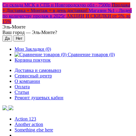
Со склада МСК в СПБ и Новгородскую обл - 7500р
Продажа
+ Доставка + Монтаж = в день доставки!
Магазин №1 - Лидер
по количеству продаж в 2025г
АКЦИИ И СКИДКИ от 5% до
15%
Эль-Монте
Ваш город —
Эль-Монте
?
Мои Закладки (0)
Сравнение товаров (0)
Корзина покупок
Доставка и самовывоз
Сервисный центр
О компании
Оплата
Статьи
Ремонт душевых кабин
Action 123
Another action
Something else here