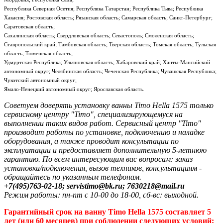
Республика Северная Осетия; Республика Татарстан; Республика Тыва; Республика
Хакасия; Ростовская область; Рязанская область; Самарская область; Санкт-Петербург;
Саратовская область;
Сахалинская область; Свердловская область; Севастополь; Смоленская область;
Ставропольский край; Тамбовская область; Тверская область; Томская область; Тульская
область; Тюменская область;
Удмуртская Республика; Ульяновская область; Хабаровский край; Ханты-Мансийский
автономный округ; Челябинская область; Чеченская Республика; Чувашская Республика;
Чукотский автономный округ;
Ямало-Ненецкий автономный округ; Ярославская область.
Советуем доверять установку ванны Timo Hella 1575 только
сервисному центру "Timo", специализирующемуся на
выполнении таких видов работ. Сервисный центр "Timo"
производит работы по установке, подключению и наладке
оборудования, а также проводит консультации по
эксплуатации и предоставляет дополнительную 5-летнюю
гарантию. По всем интересующим вас вопросам: заказ
установки/подключения, вызов техников, консультациям -
обращайтесь по указанным телефонам.
+7(495)763-02-18; servistimo@bk.ru; 7630218@mail.ru
Режим работы: пн-пт с 10-00 до 18-00, сб-вс: выходной.
Гарантийный срок на ванну Timo Hella 1575 составляет 5
лет (или 60 месяцев) при соблюдении следующих условий: