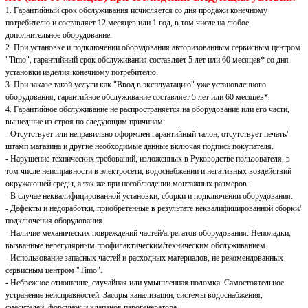
1. Гарантийный срок обслуживания исчисляется со дня продажи конечному
потребителю и составляет 12 месяцев или 1 год, в том числе на любое
дополнительное оборудование.
2. При установке и подключении оборудования авторизованным сервисным центром
"Timo", гарантийный срок обслуживания составляет 5 лет или 60 месяцев* со дня
установки изделия конечному потребителю.
3. При заказе такой услуги как "Ввод в эксплуатацию" уже установленного
оборудования, гарантийное обслуживание составляет 5 лет или 60 месяцев*.
4. Гарантийное обслуживание не распространяется на оборудование или его части,
вышедшие из строя по следующим причинам:
- Отсутствует или неправильно оформлен гарантийный талон, отсутствует печать/
штамп магазина и другие необходимые данные включая подпись покупателя.
- Нарушение технических требований, изложенных в Руководстве пользователя, в
том числе неисправности в электросети, водоснабжении и негативных воздействий
окружающей среды, а так же при несоблюдении монтажных размеров.
- В случае неквалифицированной установки, сборки и подключении оборудования.
- Дефекты и недоработки, приобретенные в результате неквалифицированной сборки/
подключения оборудования.
- Наличие механических повреждений частей/агрегатов оборудования. Неполадки,
вызванные нерегулярным профилактическим/техническим обслуживанием.
- Использование запасных частей и расходных материалов, не рекомендованных
сервисным центром "Timo".
- Небрежное отношение, случайная или умышленная поломка. Самостоятельное
устранение неисправностей. Засоры канализации, системы водоснабжения,
смесителей, форсунок и клапанов парогенератора.