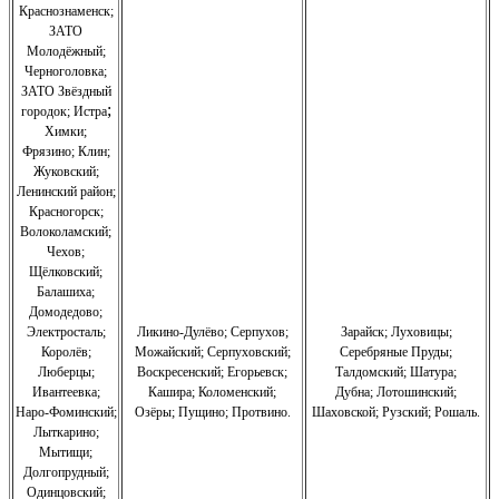
Краснознаменск
;
ЗАТО
Молодёжный
;
Черноголовка;
З
АТО Звёздный
;
городок; Истра
Химки;
Фрязино;
Клин;
Жуковский;
Ленинский район;
Красногорск;
Волоколамский;
Чехов;
Щёлковский;
Балашиха;
Домодедово;
Электросталь;
Ликино-Дулёво;
Серпухов;
Зарайск; Луховицы;
Королёв;
Можайский;
Серпуховский;
Серебряные Пруды;
Люберцы;
Воскресенский;
Егорьевск;
Талдомский; Шатура;
Ивантеевка;
Кашира;
Коломенский;
Дубна; Лотошинский;
Наро-Фоминский;
Озёры;
Пущино;
Протвино.
Шаховской; Рузский; Рошаль.
Лыткарино;
Мытищи;
Долгопрудный;
Одинцовский;