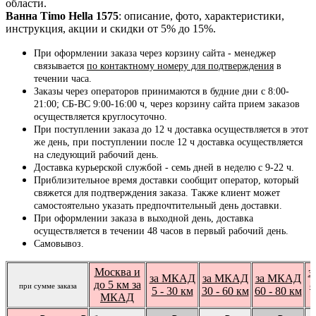
области.
Ванна Timo Hella 1575
: описание, фото, характеристики,
инструкция, акции и скидки от 5% до 15%.
При оформлении заказа через корзину сайта - менеджер
связывается
по контактному номеру для подтверждения
в
течении часа.
Заказы через операторов принимаются в будние дни с 8:00-
21:00; СБ-ВС 9:00-16:00 ч, через корзину сайта прием заказов
осуществляется круглосуточно.
При поступлении заказа до 12 ч доставка осуществляется в этот
же день, при поступлении после 12 ч доставка осуществляется
на следующий рабочий день.
Доставка курьерской службой - семь дней в неделю с 9-22 ч.
Приблизительное время доставки сообщит оператор, который
свяжется для подтверждения заказа. Также клиент может
самостоятельно указать предпочтительный день доставки.
При оформлении заказа в выходной день, доставка
осуществляется в течении 48 часов в первый рабочий день.
Самовывоз.
Москва и
з
за МКАД
за МКАД
за МКАД
до 5 км за
8
при сумме заказа
5 - 30 км
30 - 60 км
60 - 80 км
МКАД