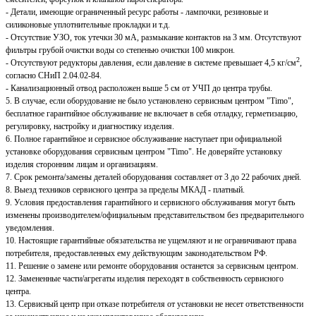
- Детали, имеющие ограниченный ресурс работы - лампочки, резиновые и
силиконовые уплотнительные прокладки и т.д.
- Отсутствие УЗО, ток утечки 30 мА, размыкание контактов на 3 мм. Отсутствуют
фильтры грубой очистки воды со степенью очистки 100 микрон.
2
- Отсутствуют редукторы давления, если давление в системе превышает 4,5 кг/см
,
согласно СНиП 2.04.02-84.
- Канализационный отвод расположен выше 5 см от УЧП до центра трубы.
5. В случае, если оборудование не было установлено сервисным центром "Timo",
бесплатное гарантийное обслуживание не включает в себя отладку, герметизацию,
регулировку, настройку и диагностику изделия.
6. Полное гарантийное и сервисное обслуживание наступает при официальной
установке оборудования сервисным центром "Timo". Не доверяйте установку
изделия сторонним лицам и организациям.
7. Срок ремонта/замены деталей оборудования составляет от 3 до 22 рабочих дней.
8. Выезд техников сервисного центра за пределы МКАД - платный.
9. Условия предоставления гарантийного и сервисного обслуживания могут быть
изменены производителем/официальным представительством без предварительного
уведомления.
10. Настоящие гарантийные обязательства не ущемляют и не ограничивают права
потребителя, предоставленных ему действующим законодательством РФ.
11. Решение о замене или ремонте оборудования останется за сервисным центром.
12. Замененные части/агрегаты изделия переходят в собственность сервисного
центра.
13. Сервисный центр при отказе потребителя от установки не несет ответственности