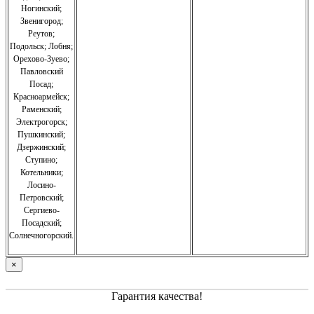
Ногинский;
Звенигород;
Реутов;
Подольск; Лобня;
Орехово-Зуево
;
Павловский
Посад;
Красноармейск;
Раменский;
Электрогорск;
Пушкинский;
Дзержинский;
Ступино;
Котельники;
Лосино-
Петровский;
Сергиево-
Посадский;
Солнечногорский.
×
Гарантия качества!