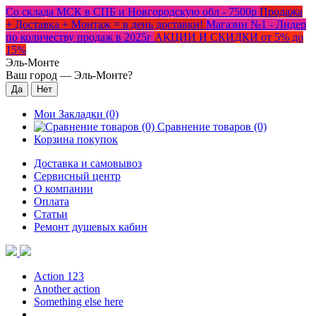
Со склада МСК в СПБ и Новгородскую обл - 7500р
Продажа
+ Доставка + Монтаж = в день доставки!
Магазин №1 - Лидер
по количеству продаж в 2025г
АКЦИИ И СКИДКИ от 5% до
15%
Эль-Монте
Ваш город —
Эль-Монте
?
Мои Закладки (0)
Сравнение товаров (0)
Корзина покупок
Доставка и самовывоз
Сервисный центр
О компании
Оплата
Статьи
Ремонт душевых кабин
Action 123
Another action
Something else here