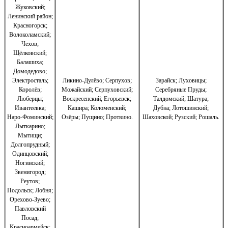
Жуковский;
Ленинский район;
Красногорск;
Волоколамский;
Чехов;
Щёлковский;
Балашиха;
Домодедово;
Электросталь;
Ликино-Дулёво;
Серпухов;
Зарайск; Луховицы;
Королёв;
Можайский;
Серпуховский;
Серебряные Пруды;
Люберцы;
Воскресенский;
Егорьевск;
Талдомский; Шатура;
Ивантеевка;
Кашира;
Коломенский;
Дубна; Лотошинский;
Наро-Фоминский;
Озёры;
Пущино;
Протвино.
Шаховской; Рузский; Рошаль.
Лыткарино;
Мытищи;
Долгопрудный;
Одинцовский;
Ногинский;
Звенигород;
Реутов;
Подольск; Лобня;
Орехово-Зуево
;
Павловский
Посад;
Красноармейск;