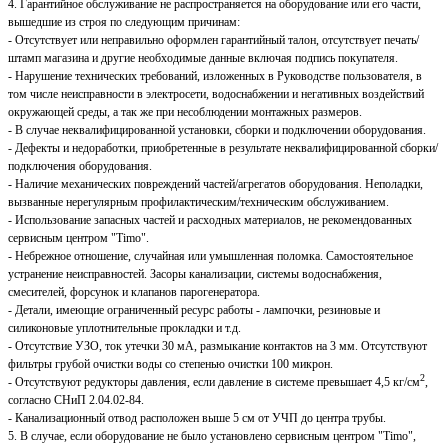
4. Гарантийное обслуживание не распространяется на оборудование или его части,
вышедшие из строя по следующим причинам:
- Отсутствует или неправильно оформлен гарантийный талон, отсутствует печать/
штамп магазина и другие необходимые данные включая подпись покупателя.
- Нарушение технических требований, изложенных в Руководстве пользователя, в
том числе неисправности в электросети, водоснабжении и негативных воздействий
окружающей среды, а так же при несоблюдении монтажных размеров.
- В случае неквалифицированной установки, сборки и подключении оборудования.
- Дефекты и недоработки, приобретенные в результате неквалифицированной сборки/
подключения оборудования.
- Наличие механических повреждений частей/агрегатов оборудования. Неполадки,
вызванные нерегулярным профилактическим/техническим обслуживанием.
- Использование запасных частей и расходных материалов, не рекомендованных
сервисным центром "Timo".
- Небрежное отношение, случайная или умышленная поломка. Самостоятельное
устранение неисправностей. Засоры канализации, системы водоснабжения,
смесителей, форсунок и клапанов парогенератора.
- Детали, имеющие ограниченный ресурс работы - лампочки, резиновые и
силиконовые уплотнительные прокладки и т.д.
- Отсутствие УЗО, ток утечки 30 мА, размыкание контактов на 3 мм. Отсутствуют
фильтры грубой очистки воды со степенью очистки 100 микрон.
2
- Отсутствуют редукторы давления, если давление в системе превышает 4,5 кг/см
,
согласно СНиП 2.04.02-84.
- Канализационный отвод расположен выше 5 см от УЧП до центра трубы.
5. В случае, если оборудование не было установлено сервисным центром "Timo",