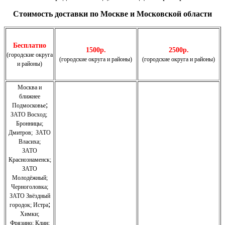
Стоимость доставки по Москве и Московской области
Бесплатно
1500р.
2500р.
(городские округа
(городские округа и районы)
(городские округа и районы)
и районы)
Москва и
ближнее
;
Подмосковье
ЗАТО Восход
;
Бронницы
;
Дмитров
;
ЗАТО
Власиха
;
ЗАТО
Краснознаменск
;
ЗАТО
Молодёжный
;
Черноголовка;
З
АТО Звёздный
;
городок; Истра
Химки;
Фрязино;
Клин;