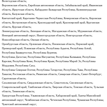
Вологодская область;
Воронежская область; Еврейская автономная область; Забайкальский край; Ивановская
область; Иркутская область; Кабардино-Балкарская Республика; Калининградская
область; Калужская область;
Камчатский край; Карачаево-Черкесская Республика; Кемеровская область; Кировская
область; Костромская область; Краснодарский край; Красноярский край; Курганская
область; Курская область;
Ленинградская область; Липецкая область; Магаданская область; Мурманская область;
Ненецкий автономный округ; Нижегородская область; Новгородская область;
Новосибирская область; Омская область;
Оренбургская область; Орловская область; Пензенская область; Пермский край;
Приморский край; Псковская область; Республика Адыгея; Республика Алтай;
Республика Башкортостан; Республика Бурятия;
Республика Дагестан; Республика Ингушетия; Республика Калмыкия; Республика
Карелия; Республика Коми; Республика Крым; Республика Марий Эл; Республика
Мордовия; Республика Саха;
Республика Северная Осетия; Республика Татарстан; Республика Тыва; Республика
Хакасия; Ростовская область; Рязанская область; Самарская область; Санкт-Петербург;
Саратовская область;
Сахалинская область; Свердловская область; Севастополь; Смоленская область;
Ставропольский край; Тамбовская область; Тверская область; Томская область; Тульская
область; Тюменская область;
Удмуртская Республика; Ульяновская область; Хабаровский край; Ханты-Мансийский
автономный округ; Челябинская область; Чеченская Республика; Чувашская Республика;
Чукотский автономный округ;