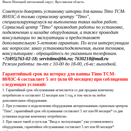
Ямало-Ненецкий автономный округ; Ярославская область.
Советуем доверять установку шторки для ванны Timo TCM-
80/03C-6 только сервисному центру "Timo",
специализирующемуся на выполнении таких видов работ.
Сервисный центр "Timo" производит работы по установке,
подключению и наладке оборудования, а также проводит
консультации по эксплуатации и предоставляет
дополнительную 5-летнюю гарантию. По всем интересующим
вас вопросам: заказ установки/подключения, вызов техников,
консультациям - обращайтесь по указанным телефонам.
+7(495)763-02-18; servistimo@bk.ru; 7630218@mail.ru
Режим работы: пн-пт с 10-00 до 18-00, сб-вс: выходной.
Гарантийный срок на шторку для ванны Timo TCM-
80/03C-6 составляет 5 лет (или 60 месяцев) при соблюдении
следующих условий:
1. Гарантийный срок обслуживания исчисляется со дня продажи конечному
потребителю и составляет 12 месяцев или 1 год, в том числе на любое
дополнительное оборудование.
2. При установке и подключении оборудования авторизованным сервисным центром
"Timo", гарантийный срок обслуживания составляет 5 лет или 60 месяцев* со дня
установки изделия конечному потребителю.
3. При заказе такой услуги как "Ввод в эксплуатацию" уже установленного
оборудования, гарантийное обслуживание составляет 5 лет или 60 месяцев*.