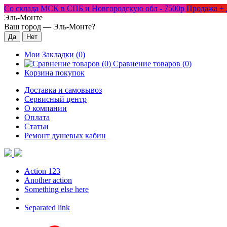
Со склада МСК в СПБ и Новгородскую обл - 7500р
Продажа + 
Эль-Монте
Ваш город —
Эль-Монте
?
Мои Закладки (0)
Сравнение товаров (0)
Корзина покупок
Доставка и самовывоз
Сервисный центр
О компании
Оплата
Статьи
Ремонт душевых кабин
Action 123
Another action
Something else here
Separated link