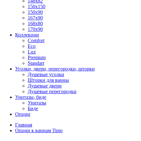
148x82
150x150
150x90
167x90
168x80
170x90
Коллекции
Comfort
Eco
Lux
Premium
Standart
Уголки, двери, перегородки, шторки
Душевые уголки
Шторки для ванны
Душевые двери
Душевые перегородки
Унитазы, биде
Унитазы
Биде
Опции
Главная
Опции к ваннам Timo