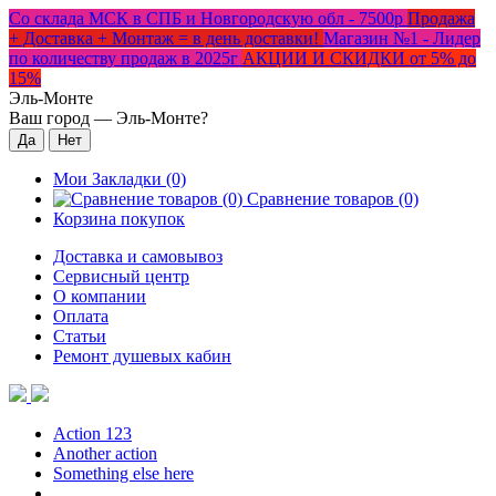
Со склада МСК в СПБ и Новгородскую обл - 7500р
Продажа
+ Доставка + Монтаж = в день доставки!
Магазин №1 - Лидер
по количеству продаж в 2025г
АКЦИИ И СКИДКИ от 5% до
15%
Эль-Монте
Ваш город —
Эль-Монте
?
Мои Закладки (0)
Сравнение товаров (0)
Корзина покупок
Доставка и самовывоз
Сервисный центр
О компании
Оплата
Статьи
Ремонт душевых кабин
Action 123
Another action
Something else here