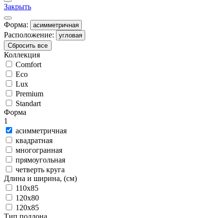
Закрыть
Форма:
асимметричная
Расположение:
угловая
Сбросить все
Коллекция
Comfort
Eco
Lux
Premium
Standart
Форма
1
асимметричная
квадратная
многогранная
прямоугольная
четверть круга
Длина и ширина, (см)
110x85
120x80
120x85
Тип поддона