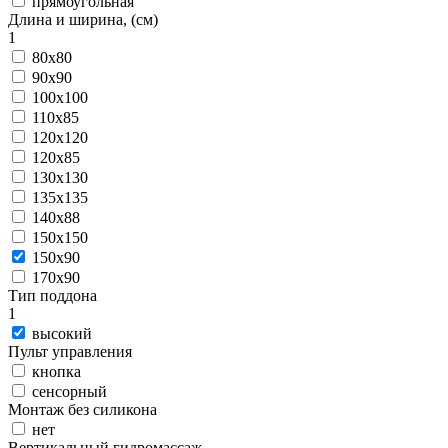
прямоугольная
Длина и ширина, (см)
1
80x80
90x90
100x100
110x85
120x120
120x85
130x130
135x135
140x88
150x150
150x90
170x90
Тип поддона
1
высокий
Пульт управления
кнопка
сенсорный
Монтаж без силикона
нет
Вертикальный гидромассаж