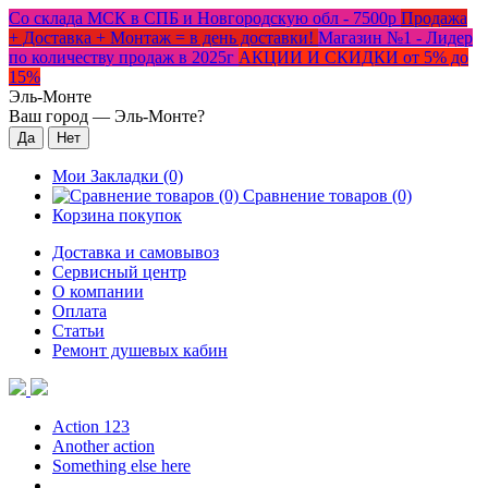
Со склада МСК в СПБ и Новгородскую обл - 7500р
Продажа
+ Доставка + Монтаж = в день доставки!
Магазин №1 - Лидер
по количеству продаж в 2025г
АКЦИИ И СКИДКИ от 5% до
15%
Эль-Монте
Ваш город —
Эль-Монте
?
Мои Закладки (0)
Сравнение товаров (0)
Корзина покупок
Доставка и самовывоз
Сервисный центр
О компании
Оплата
Статьи
Ремонт душевых кабин
Action 123
Another action
Something else here