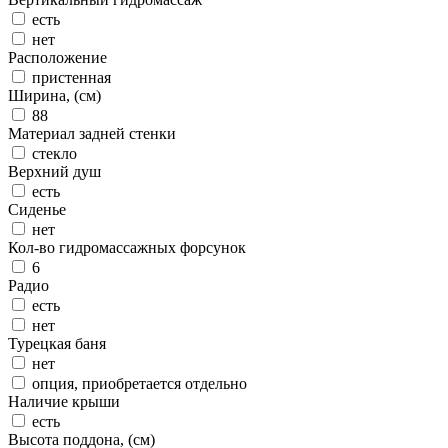
есть
нет
Расположение
пристенная
Ширина, (см)
88
Материал задней стенки
стекло
Верхний душ
есть
Сиденье
нет
Кол-во гидромассажных форсунок
6
Радио
есть
нет
Турецкая баня
нет
опция, приобретается отдельно
Наличие крыши
есть
Высота поддона, (см)