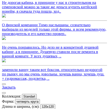
Не дорогая кабина, в принципе у нас в строительном на
семеновской можно за такие же деньги купить китйский
нонейм, я сначала туда пошла, ход..
О финской компании Тимо наслышаны. сознательно
выбирали из моделей только этой фирмы. и всем рекомендую,
производитель и его качество провер..
Не очень понравилось. Но дело не в конкретной душевой
кабине, а в принципе. Душевую ставили после ремонта в
ванной комнате. У всех душевых, ..
заменили ванну таким вот боксом. относительно недорогой
по рынку. но мы очень довольны. хочешь ванна, хочешь душ.
+ гидромассаж, подсветка, ..
Закрыть
Коллекция:
Standart
Форма:
четверть круга
Длина и ширина, (см):
120x120