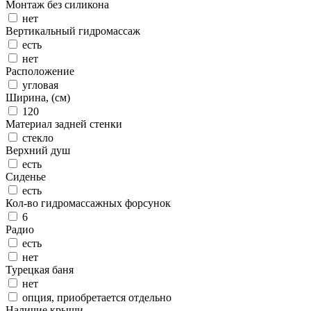
Монтаж без силикона
нет
Вертикальный гидромассаж
есть
нет
Расположение
угловая
Ширина, (см)
120
Материал задней стенки
стекло
Верхний душ
есть
Сиденье
есть
Кол-во гидромассажных форсунок
6
Радио
есть
нет
Турецкая баня
нет
опция, приобретается отдельно
Наличие крыши