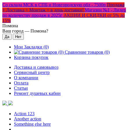
Со склада МСК в СПБ и Новгородскую обл - 7500р
Продажа
+ Доставка + Монтаж = в день доставки!
Магазин №1 - Лидер
по количеству продаж в 2025г
АКЦИИ И СКИДКИ от 5% до
15%
Помона
Ваш город —
Помона
?
Мои Закладки (0)
Сравнение товаров (0)
Корзина покупок
Доставка и самовывоз
Сервисный центр
О компании
Оплата
Статьи
Ремонт душевых кабин
Action 123
Another action
Something else here