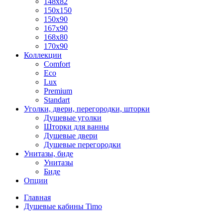
148x82
150x150
150x90
167x90
168x80
170x90
Коллекции
Comfort
Eco
Lux
Premium
Standart
Уголки, двери, перегородки, шторки
Душевые уголки
Шторки для ванны
Душевые двери
Душевые перегородки
Унитазы, биде
Унитазы
Биде
Опции
Главная
Душевые кабины Timo