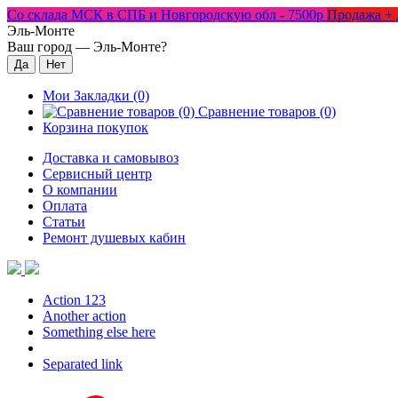
Со склада МСК в СПБ и Новгородскую обл - 7500р
Продажа + 
Эль-Монте
Ваш город —
Эль-Монте
?
Мои Закладки (0)
Сравнение товаров (0)
Корзина покупок
Доставка и самовывоз
Сервисный центр
О компании
Оплата
Статьи
Ремонт душевых кабин
Action 123
Another action
Something else here
Separated link