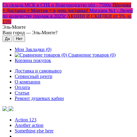
Со склада МСК в СПБ и Новгородскую обл - 7500р
Продажа
+ Доставка + Монтаж = в день доставки!
Магазин №1 - Лидер
по количеству продаж в 2025г
АКЦИИ И СКИДКИ от 5% до
15%
Эль-Монте
Ваш город —
Эль-Монте
?
Мои Закладки (0)
Сравнение товаров (0)
Корзина покупок
Доставка и самовывоз
Сервисный центр
О компании
Оплата
Статьи
Ремонт душевых кабин
Action 123
Another action
Something else here