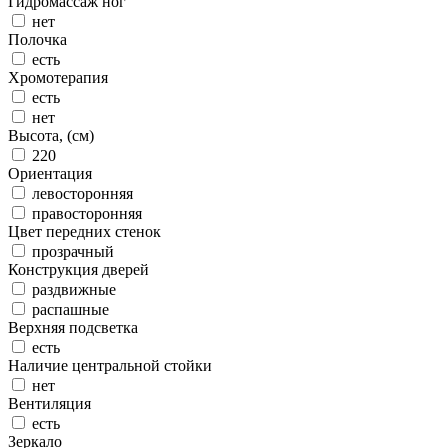
Гидромассаж ног
нет
Полочка
есть
Хромотерапия
есть
нет
Высота, (см)
220
Ориентация
левосторонняя
правосторонняя
Цвет передних стенок
прозрачный
Конструкция дверей
раздвижные
распашные
Верхняя подсветка
есть
Наличие центральной стойки
нет
Вентиляция
есть
Зеркало