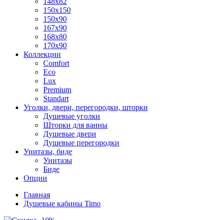
148x82
150x150
150x90
167x90
168x80
170x90
Коллекции
Comfort
Eco
Lux
Premium
Standart
Уголки, двери, перегородки, шторки
Душевые уголки
Шторки для ванны
Душевые двери
Душевые перегородки
Унитазы, биде
Унитазы
Биде
Опции
Главная
Душевые кабины Timo