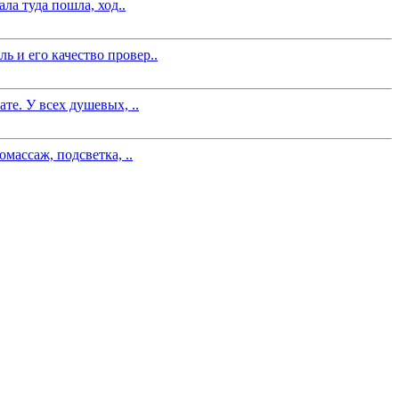
ла туда пошла, ход..
 и его качество провер..
те. У всех душевых, ..
массаж, подсветка, ..