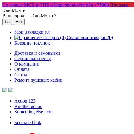
Со склада МСК в СПБ и Новгородскую обл - 7500р
Продажа + 
Эль-Монте
Ваш город —
Эль-Монте
?
Мои Закладки (0)
Сравнение товаров (0)
Корзина покупок
Доставка и самовывоз
Сервисный центр
О компании
Оплата
Статьи
Ремонт душевых кабин
Action 123
Another action
Something else here
Separated link