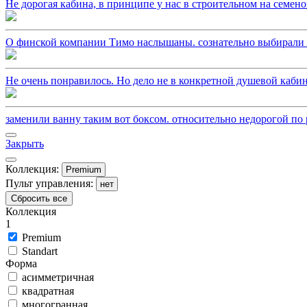
Не дорогая кабина, в принципе у нас в строительном на семено
О финской компании Тимо наслышаны. сознательно выбирали из
Не очень понравилось. Но дело не в конкретной душевой кабин
заменили ванну таким вот боксом. относительно недорогой по р
Закрыть
Коллекция:
Premium
Пульт управления:
нет
Сбросить все
Коллекция
1
Premium
Standart
Форма
асимметричная
квадратная
многогранная