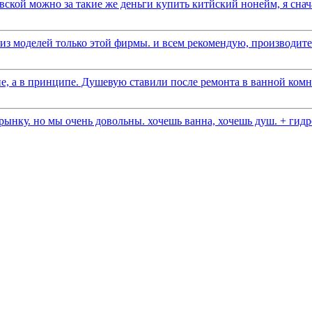
вской можно за такие же деньги купить китйский нонейм, я снача
 моделей только этой фирмы. и всем рекомендую, производитель
е, а в принципе. Душевую ставили после ремонта в ванной комна
ынку. но мы очень довольны. хочешь ванна, хочешь душ. + гидро