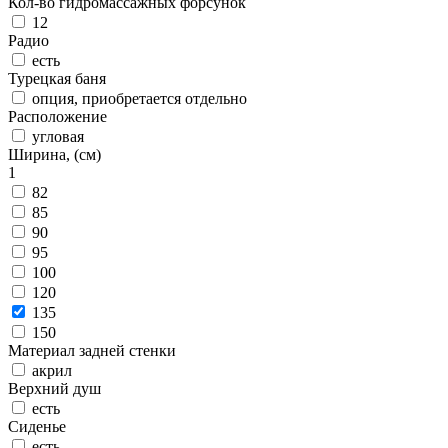
Кол-во гидромассажных форсунок
12
Радио
есть
Турецкая баня
опция, приобретается отдельно
Расположение
угловая
Ширина, (см)
1
82
85
90
95
100
120
135
150
Материал задней стенки
акрил
Верхний душ
есть
Сиденье
есть