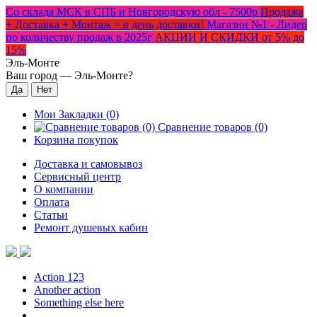
Со склада МСК в СПБ и Новгородскую обл - 7500р
Продажа
+ Доставка + Монтаж = в день доставки!
Магазин №1 - Лидер
по количеству продаж в 2025г
АКЦИИ И СКИДКИ от 5% до
15%
Эль-Монте
Ваш город —
Эль-Монте
?
Мои Закладки (0)
Сравнение товаров (0)
Корзина покупок
Доставка и самовывоз
Сервисный центр
О компании
Оплата
Статьи
Ремонт душевых кабин
Action 123
Another action
Something else here