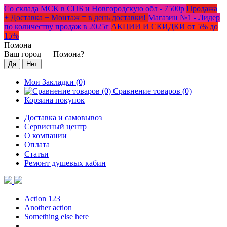
Со склада МСК в СПБ и Новгородскую обл - 7500р
Продажа
+ Доставка + Монтаж = в день доставки!
Магазин №1 - Лидер
по количеству продаж в 2025г
АКЦИИ И СКИДКИ от 5% до
15%
Помона
Ваш город —
Помона
?
Мои Закладки (0)
Сравнение товаров (0)
Корзина покупок
Доставка и самовывоз
Сервисный центр
О компании
Оплата
Статьи
Ремонт душевых кабин
Action 123
Another action
Something else here