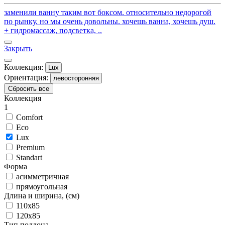
заменили ванну таким вот боксом. относительно недорогой
по рынку. но мы очень довольны. хочешь ванна, хочешь душ.
+ гидромассаж, подсветка, ..
Закрыть
Коллекция:
Lux
Ориентация:
левосторонняя
Сбросить все
Коллекция
1
Comfort
Eco
Lux
Premium
Standart
Форма
асимметричная
прямоугольная
Длина и ширина, (см)
110x85
120x85
Тип поддона