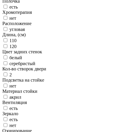
Полочка
есть
Хромотерапия
нет
Расположение
угловая
Длина, (см)
110
120
Цвет задних стенок
белый
серебристый
Кол-во створок двери
2
Подсветка на стойке
нет
Материал стойки
акрил
Вентиляция
есть
Зеркало
есть
нет
Озонирование