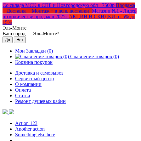
Со склада МСК в СПБ и Новгородскую обл - 7500р
Продажа
+ Доставка + Монтаж = в день доставки!
Магазин №1 - Лидер
по количеству продаж в 2025г
АКЦИИ И СКИДКИ от 5% до
15%
Эль-Монте
Ваш город —
Эль-Монте
?
Мои Закладки (0)
Сравнение товаров (0)
Корзина покупок
Доставка и самовывоз
Сервисный центр
О компании
Оплата
Статьи
Ремонт душевых кабин
Action 123
Another action
Something else here