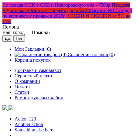
Со склада МСК в СПБ и Новгородскую обл - 7500р
Продажа
+ Доставка + Монтаж = в день доставки!
Магазин №1 - Лидер
по количеству продаж в 2025г
АКЦИИ И СКИДКИ от 5% до
15%
Помона
Ваш город —
Помона
?
Мои Закладки (0)
Сравнение товаров (0)
Корзина покупок
Доставка и самовывоз
Сервисный центр
О компании
Оплата
Статьи
Ремонт душевых кабин
Action 123
Another action
Something else here