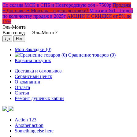
Со склада МСК в СПБ и Новгородскую обл - 7500р
Продажа
+ Доставка + Монтаж = в день доставки!
Магазин №1 - Лидер
по количеству продаж в 2025г
АКЦИИ И СКИДКИ от 5% до
15%
Эль-Монте
Ваш город —
Эль-Монте
?
Мои Закладки (0)
Сравнение товаров (0)
Корзина покупок
Доставка и самовывоз
Сервисный центр
О компании
Оплата
Статьи
Ремонт душевых кабин
Action 123
Another action
Something else here