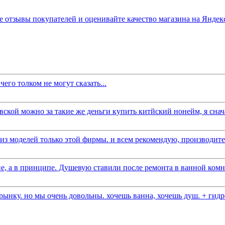
его толком не могут сказать...
вской можно за такие же деньги купить китйский нонейм, я снача
 моделей только этой фирмы. и всем рекомендую, производитель
е, а в принципе. Душевую ставили после ремонта в ванной комна
ынку. но мы очень довольны. хочешь ванна, хочешь душ. + гидро