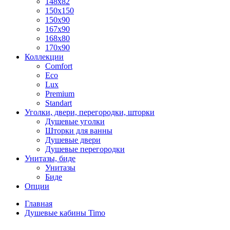
148x82
150x150
150x90
167x90
168x80
170x90
Коллекции
Comfort
Eco
Lux
Premium
Standart
Уголки, двери, перегородки, шторки
Душевые уголки
Шторки для ванны
Душевые двери
Душевые перегородки
Унитазы, биде
Унитазы
Биде
Опции
Главная
Душевые кабины Timo