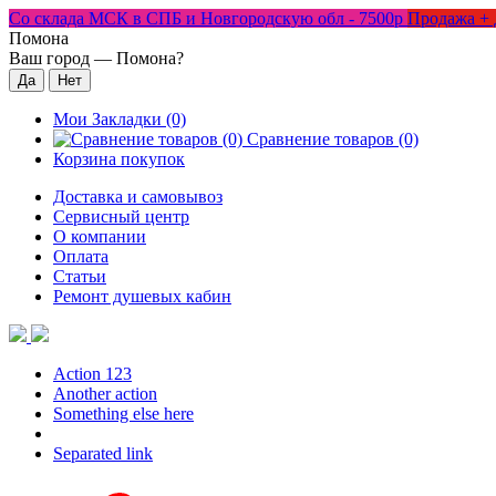
Со склада МСК в СПБ и Новгородскую обл - 7500р
Продажа + 
Помона
Ваш город —
Помона
?
Мои Закладки (0)
Сравнение товаров (0)
Корзина покупок
Доставка и самовывоз
Сервисный центр
О компании
Оплата
Статьи
Ремонт душевых кабин
Action 123
Another action
Something else here
Separated link