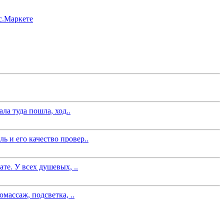
ла туда пошла, ход..
 и его качество провер..
те. У всех душевых, ..
массаж, подсветка, ..