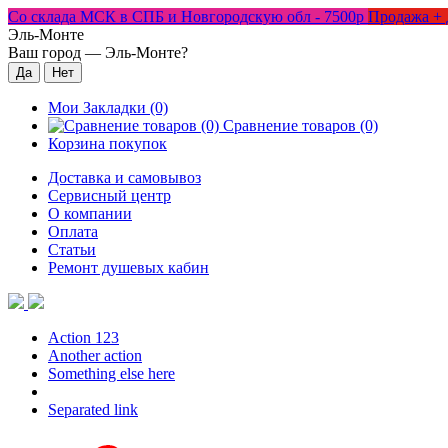
Со склада МСК в СПБ и Новгородскую обл - 7500р
Продажа + 
Эль-Монте
Ваш город —
Эль-Монте
?
Мои Закладки (0)
Сравнение товаров (0)
Корзина покупок
Доставка и самовывоз
Сервисный центр
О компании
Оплата
Статьи
Ремонт душевых кабин
Action 123
Another action
Something else here
Separated link