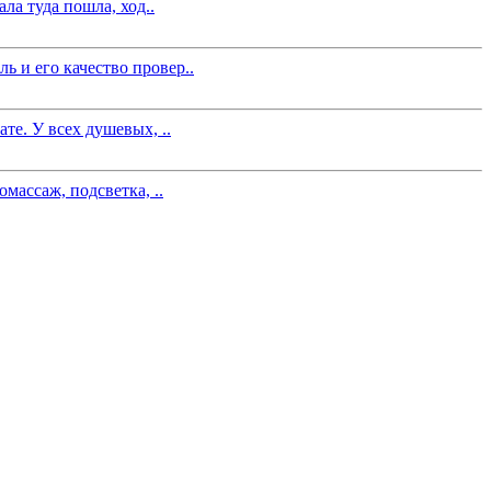
ла туда пошла, ход..
 и его качество провер..
те. У всех душевых, ..
массаж, подсветка, ..