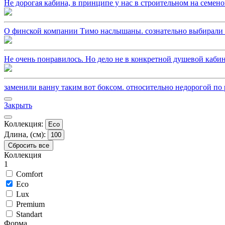
Не дорогая кабина, в принципе у нас в строительном на семено
О финской компании Тимо наслышаны. сознательно выбирали из
Не очень понравилось. Но дело не в конкретной душевой кабин
заменили ванну таким вот боксом. относительно недорогой по р
Закрыть
Коллекция:
Eco
Длина, (см):
100
Сбросить все
Коллекция
1
Comfort
Eco
Lux
Premium
Standart
Форма