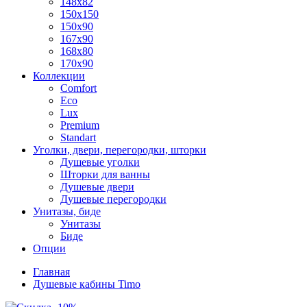
148x82
150x150
150x90
167x90
168x80
170x90
Коллекции
Comfort
Eco
Lux
Premium
Standart
Уголки, двери, перегородки, шторки
Душевые уголки
Шторки для ванны
Душевые двери
Душевые перегородки
Унитазы, биде
Унитазы
Биде
Опции
Главная
Душевые кабины Timo