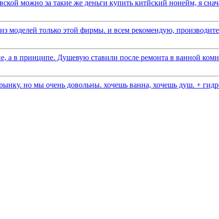
вской можно за такие же деньги купить китйский нонейм, я снача
 моделей только этой фирмы. и всем рекомендую, производитель
е, а в принципе. Душевую ставили после ремонта в ванной комна
ынку. но мы очень довольны. хочешь ванна, хочешь душ. + гидро