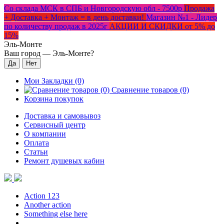
Со склада МСК в СПБ и Новгородскую обл - 7500р
Продажа
+ Доставка + Монтаж = в день доставки!
Магазин №1 - Лидер
по количеству продаж в 2025г
АКЦИИ И СКИДКИ от 5% до
15%
Эль-Монте
Ваш город —
Эль-Монте
?
Мои Закладки (0)
Сравнение товаров (0)
Корзина покупок
Доставка и самовывоз
Сервисный центр
О компании
Оплата
Статьи
Ремонт душевых кабин
Action 123
Another action
Something else here