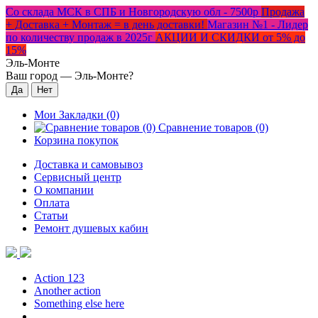
Со склада МСК в СПБ и Новгородскую обл - 7500р
Продажа
+ Доставка + Монтаж = в день доставки!
Магазин №1 - Лидер
по количеству продаж в 2025г
АКЦИИ И СКИДКИ от 5% до
15%
Эль-Монте
Ваш город —
Эль-Монте
?
Мои Закладки (0)
Сравнение товаров (0)
Корзина покупок
Доставка и самовывоз
Сервисный центр
О компании
Оплата
Статьи
Ремонт душевых кабин
Action 123
Another action
Something else here