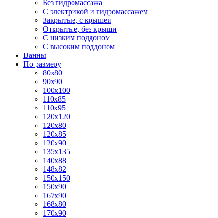
Без гидромассажа
С электрикой и гидромассажем
Закрытые, с крышей
Открытые, без крыши
С низким поддоном
С высоким поддоном
Ванны
По размеру
80x80
90x90
100x100
110x85
110x95
120x120
120x80
120x85
120x90
135x135
140x88
148x82
150x150
150x90
167x90
168x80
170x90