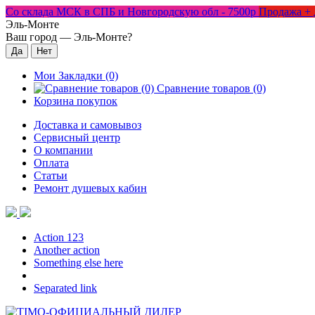
Со склада МСК в СПБ и Новгородскую обл - 7500р
Продажа + 
Эль-Монте
Ваш город —
Эль-Монте
?
Мои Закладки (0)
Сравнение товаров (0)
Корзина покупок
Доставка и самовывоз
Сервисный центр
О компании
Оплата
Статьи
Ремонт душевых кабин
Action 123
Another action
Something else here
Separated link