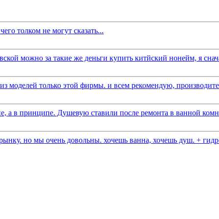
его толком не могут сказать...
вской можно за такие же деньги купить китйский нонейм, я снача
 моделей только этой фирмы. и всем рекомендую, производитель
е, а в принципе. Душевую ставили после ремонта в ванной комна
ынку. но мы очень довольны. хочешь ванна, хочешь душ. + гидро