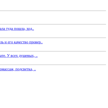
ла туда пошла, ход..
 и его качество провер..
те. У всех душевых, ..
массаж, подсветка, ..