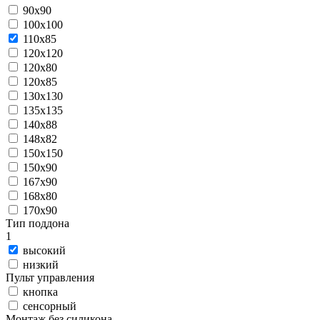
90x90
100x100
110x85
120x120
120x80
120x85
130x130
135x135
140x88
148x82
150x150
150x90
167x90
168x80
170x90
Тип поддона
1
высокий
низкий
Пульт управления
кнопка
сенсорный
Монтаж без силикона