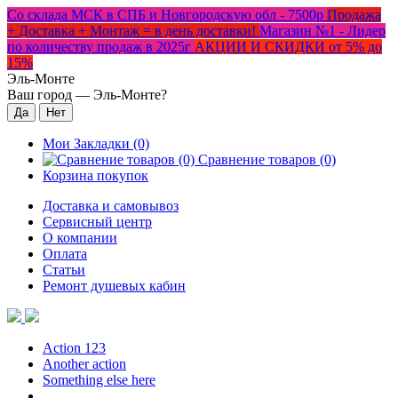
Со склада МСК в СПБ и Новгородскую обл - 7500р
Продажа
+ Доставка + Монтаж = в день доставки!
Магазин №1 - Лидер
по количеству продаж в 2025г
АКЦИИ И СКИДКИ от 5% до
15%
Эль-Монте
Ваш город —
Эль-Монте
?
Мои Закладки (0)
Сравнение товаров (0)
Корзина покупок
Доставка и самовывоз
Сервисный центр
О компании
Оплата
Статьи
Ремонт душевых кабин
Action 123
Another action
Something else here