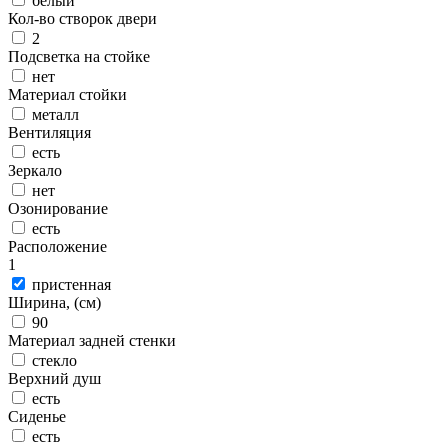
белый
Кол-во створок двери
2
Подсветка на стойке
нет
Материал стойки
металл
Вентиляция
есть
Зеркало
нет
Озонирование
есть
Расположение
1
пристенная
Ширина, (см)
90
Материал задней стенки
стекло
Верхний душ
есть
Сиденье
есть