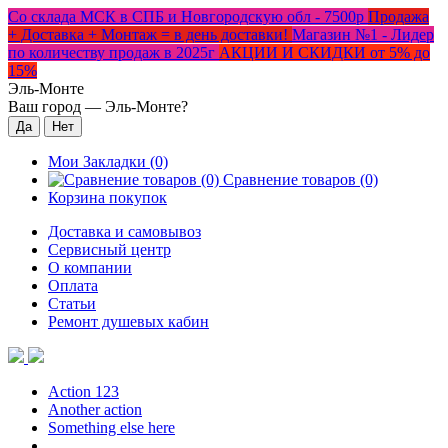
Со склада МСК в СПБ и Новгородскую обл - 7500р
Продажа
+ Доставка + Монтаж = в день доставки!
Магазин №1 - Лидер
по количеству продаж в 2025г
АКЦИИ И СКИДКИ от 5% до
15%
Эль-Монте
Ваш город —
Эль-Монте
?
Мои Закладки (0)
Сравнение товаров (0)
Корзина покупок
Доставка и самовывоз
Сервисный центр
О компании
Оплата
Статьи
Ремонт душевых кабин
Action 123
Another action
Something else here