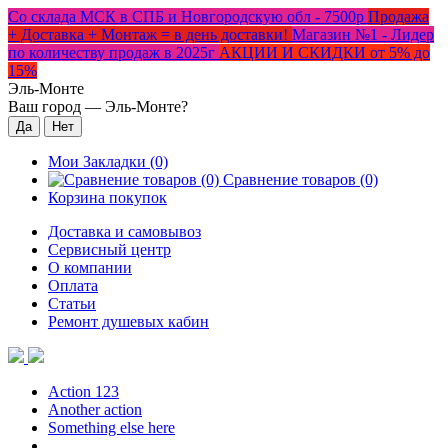
Со склада МСК в СПБ и Новгородскую обл - 7500р
Продажа
+ Доставка + Монтаж = в день доставки!
Магазин №1 - Лидер
по количеству продаж в 2025г
АКЦИИ И СКИДКИ от 5% до
15%
Эль-Монте
Ваш город —
Эль-Монте
?
Мои Закладки (0)
Сравнение товаров (0)
Корзина покупок
Доставка и самовывоз
Сервисный центр
О компании
Оплата
Статьи
Ремонт душевых кабин
Action 123
Another action
Something else here