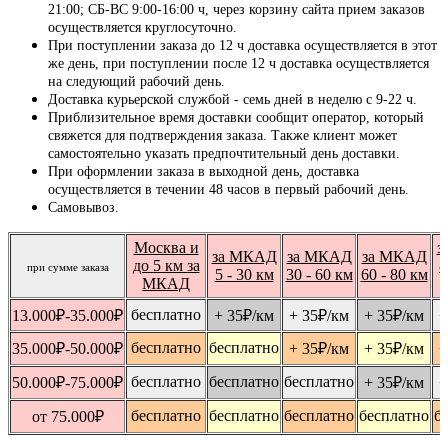
21:00; СБ-ВС 9:00-16:00 ч, через корзину сайта прием заказов
осуществляется круглосуточно.
При поступлении заказа до 12 ч доставка осуществляется в этот
же день, при поступлении после 12 ч доставка осуществляется
на следующий рабочий день.
Доставка курьерской службой - семь дней в неделю с 9-22 ч.
Приблизительное время доставки сообщит оператор, который
свяжется для подтверждения заказа. Также клиент может
самостоятельно указать предпочтительный день доставки.
При оформлении заказа в выходной день, доставка
осуществляется в течении 48 часов в первый рабочий день.
Самовывоз.
Москва и
з
за МКАД
за МКАД
за МКАД
до 5 км за
8
при сумме заказа
5 - 30 км
30 - 60 км
60 - 80 км
МКАД
бесплатно
13.000
₽
-35.000
₽
+ 35
₽
/км
+ 35
₽
/км
+ 35
₽
/км
+
бесплатно
бесплатно
35.000
₽
-50.000
₽
+ 35
₽
/км
+ 35
₽
/км
+
бесплатно
бесплатно
бесплатно
50.000
₽
-75.000
₽
+ 35
₽
/км
+
бесплатно
бесплатно
бесплатно
бесплатно
б
от 75.000
₽