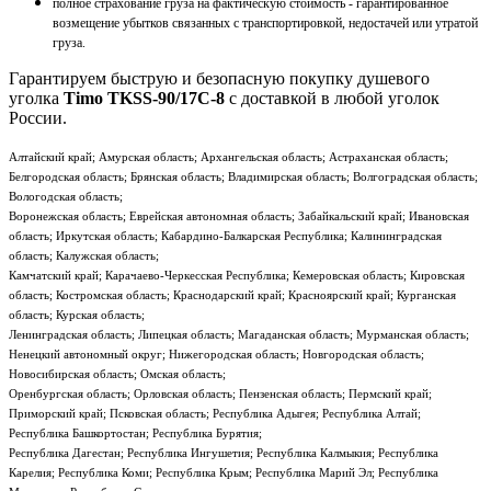
полное страхование груза на фактическую стоимость - гарантированное
возмещение убытков связанных с транспортировкой, недостачей или утратой
груза.
Гарантируем быструю и безопасную покупку душевого
уголка
Timo TKSS-90/17C-8
с доставкой в любой уголок
России.
Алтайский край; Амурская область; Архангельская область; Астраханская область;
Белгородская область; Брянская область; Владимирская область; Волгоградская область;
Вологодская область;
Воронежская область; Еврейская автономная область; Забайкальский край; Ивановская
область; Иркутская область; Кабардино-Балкарская Республика; Калининградская
область; Калужская область;
Камчатский край; Карачаево-Черкесская Республика; Кемеровская область; Кировская
область; Костромская область; Краснодарский край; Красноярский край; Курганская
область; Курская область;
Ленинградская область; Липецкая область; Магаданская область; Мурманская область;
Ненецкий автономный округ; Нижегородская область; Новгородская область;
Новосибирская область; Омская область;
Оренбургская область; Орловская область; Пензенская область; Пермский край;
Приморский край; Псковская область; Республика Адыгея; Республика Алтай;
Республика Башкортостан; Республика Бурятия;
Республика Дагестан; Республика Ингушетия; Республика Калмыкия; Республика
Карелия; Республика Коми; Республика Крым; Республика Марий Эл; Республика