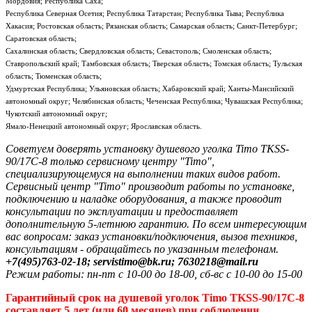
Мордовия; Республика Саха;
Республика Северная Осетия; Республика Татарстан; Республика Тыва; Республика
Хакасия; Ростовская область; Рязанская область; Самарская область; Санкт-Петербург;
Саратовская область;
Сахалинская область; Свердловская область; Севастополь; Смоленская область;
Ставропольский край; Тамбовская область; Тверская область; Томская область; Тульская
область; Тюменская область;
Удмуртская Республика; Ульяновская область; Хабаровский край; Ханты-Мансийский
автономный округ; Челябинская область; Чеченская Республика; Чувашская Республика;
Чукотский автономный округ;
Ямало-Ненецкий автономный округ; Ярославская область.
Советуем доверять установку душевого уголка Timo TKSS-
90/17C-8 только сервисному центру "Timo",
специализирующемуся на выполнении таких видов работ.
Сервисный центр "Timo" производит работы по установке,
подключению и наладке оборудования, а также проводит
консультации по эксплуатации и предоставляет
дополнительную 5-летнюю гарантию. По всем интересующим
вас вопросам: заказ установки/подключения, вызов техников,
консультациям - обращайтесь по указанным телефонам.
+7(495)763-02-18; servistimo@bk.ru; 7630218@mail.ru
Режим работы: пн-пт с 10-00 до 18-00, сб-вс с 10-00 до 15-00
Гарантийный срок на душевой уголок Timo TKSS-90/17C-8
составляет 5 лет (или 60 месяцев) при соблюдении