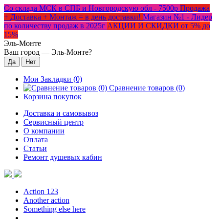
Со склада МСК в СПБ и Новгородскую обл - 7500р
Продажа
+ Доставка + Монтаж = в день доставки!
Магазин №1 - Лидер
по количеству продаж в 2025г
АКЦИИ И СКИДКИ от 5% до
15%
Эль-Монте
Ваш город —
Эль-Монте
?
Мои Закладки (0)
Сравнение товаров (0)
Корзина покупок
Доставка и самовывоз
Сервисный центр
О компании
Оплата
Статьи
Ремонт душевых кабин
Action 123
Another action
Something else here