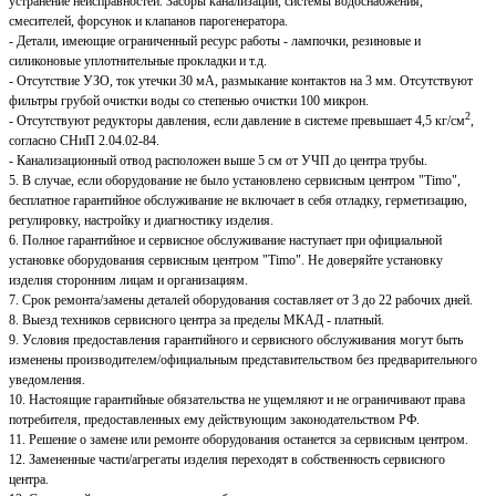
устранение неисправностей. Засоры канализации, системы водоснабжения,
смесителей, форсунок и клапанов парогенератора.
- Детали, имеющие ограниченный ресурс работы - лампочки, резиновые и
силиконовые уплотнительные прокладки и т.д.
- Отсутствие УЗО, ток утечки 30 мА, размыкание контактов на 3 мм. Отсутствуют
фильтры грубой очистки воды со степенью очистки 100 микрон.
2
- Отсутствуют редукторы давления, если давление в системе превышает 4,5 кг/см
,
согласно СНиП 2.04.02-84.
- Канализационный отвод расположен выше 5 см от УЧП до центра трубы.
5. В случае, если оборудование не было установлено сервисным центром "Timo",
бесплатное гарантийное обслуживание не включает в себя отладку, герметизацию,
регулировку, настройку и диагностику изделия.
6. Полное гарантийное и сервисное обслуживание наступает при официальной
установке оборудования сервисным центром "Timo". Не доверяйте установку
изделия сторонним лицам и организациям.
7. Срок ремонта/замены деталей оборудования составляет от 3 до 22 рабочих дней.
8. Выезд техников сервисного центра за пределы МКАД - платный.
9. Условия предоставления гарантийного и сервисного обслуживания могут быть
изменены производителем/официальным представительством без предварительного
уведомления.
10. Настоящие гарантийные обязательства не ущемляют и не ограничивают права
потребителя, предоставленных ему действующим законодательством РФ.
11. Решение о замене или ремонте оборудования останется за сервисным центром.
12. Замененные части/агрегаты изделия переходят в собственность сервисного
центра.