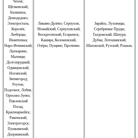
Чехов;
Щёлковский;
Балашиха;
Домодедово;
Электросталь;
Ликино-Дулёво;
Серпухов;
Зарайск; Луховицы;
Королёв;
Можайский;
Серпуховский;
Серебряные Пруды;
Люберцы;
Воскресенский;
Егорьевск;
Талдомский; Шатура;
Ивантеевка;
Кашира;
Коломенский;
Дубна; Лотошинский;
Наро-Фоминский;
Озёры;
Пущино;
Протвино.
Шаховской; Рузский; Рошаль.
Лыткарино;
Мытищи;
Долгопрудный;
Одинцовский;
Ногинский;
Звенигород;
Реутов;
Подольск; Лобня;
Орехово-Зуево
;
Павловский
Посад;
Красноармейск;
Раменский;
Электрогорск;
Пушкинский;
Дзержинский;