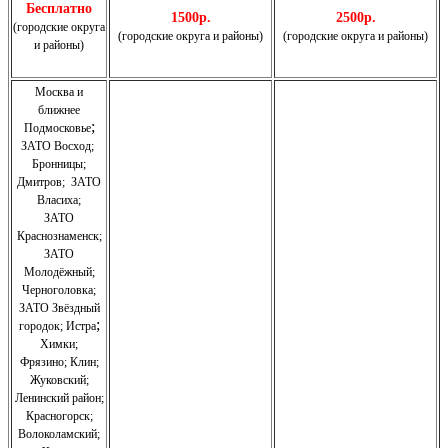
Бесплатно
1500р.
2500р.
(городские округа
(городские округа и районы)
(городские округа и районы)
и районы)
Москва и
ближнее
;
Подмосковье
ЗАТО Восход
;
Бронницы
;
Дмитров
;
ЗАТО
Власиха
;
ЗАТО
Краснознаменск
;
ЗАТО
Молодёжный
;
Черноголовка;
З
АТО Звёздный
;
городок; Истра
Химки;
Фрязино;
Клин;
Жуковский;
Ленинский район;
Красногорск;
Волоколамский;