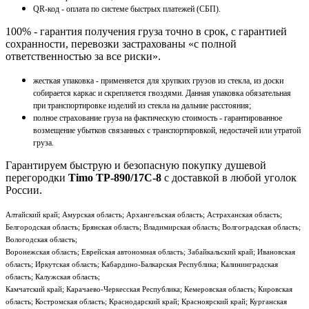
QR-код - оплата по системе быстрых платежей (СБП).
100% - гарантия получения груза точно в срок, с гарантией
сохранности, перевозки застрахованы «с полной
ответственностью за все риски».
жесткая упаковка - применяется для хрупких грузов из стекла, из доски
собирается каркас и скрепляется гвоздями. Данная упаковка обязательная
при транспортировке изделий из стекла на дальние расстояния;
полное страхование груза на фактическую стоимость - гарантированное
возмещение убытков связанных с транспортировкой, недостачей или утратой
груза.
Гарантируем быструю и безопасную покупку душевой
перегородки
Timo TP-890/17C-8
с доставкой в любой уголок
России.
Алтайский край; Амурская область; Архангельская область; Астраханская область;
Белгородская область; Брянская область; Владимирская область; Волгоградская область;
Вологодская область;
Воронежская область; Еврейская автономная область; Забайкальский край; Ивановская
область; Иркутская область; Кабардино-Балкарская Республика; Калининградская
область; Калужская область;
Камчатский край; Карачаево-Черкесская Республика; Кемеровская область; Кировская
область; Костромская область; Краснодарский край; Красноярский край; Курганская