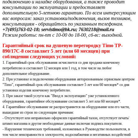
подключению и наладке оборудования, а также проводит
консультации по эксплуатации и предоставляет
дополнительную 5-летнюю гарантию. По всем интересующим
вас вопросам: заказ установки/подключения, вызов техников,
консультациям - обращайтесь по указанным телефонам.
+7(495)763-02-18; servistimo@bk.ru; 7630218@mail.ru
Режим работы: пн-пт с 10-00 до 18-00, сб-вс: выходной.
Гарантийный срок на душевую перегородку Timo TP-
890/17C-8 составляет 5 лет (или 60 месяцев) при
соблюдении следующих условий:
1. Гарантийный срок обслуживания исчисляется со дня продажи конечному
потребителю и составляет 12 месяцев или 1 год, в том числе на любое
дополнительное оборудование.
2. При установке и подключении оборудования авторизованным сервисным центром
"Timo", гарантийный срок обслуживания составляет 5 лет или 60 месяцев* со дня
установки изделия конечному потребителю.
3. При заказе такой услуги как "Ввод в эксплуатацию" уже установленного
оборудования, гарантийное обслуживание составляет 5 лет или 60 месяцев*.
4. Гарантийное обслуживание не распространяется на оборудование или его части,
вышедшие из строя по следующим причинам:
- Отсутствует или неправильно оформлен гарантийный талон, отсутствует печать/
штамп магазина и другие необходимые данные включая подпись покупателя.
- Нарушение технических требований, изложенных в Руководстве пользователя, в
том числе неисправности в электросети, водоснабжении и негативных воздействий