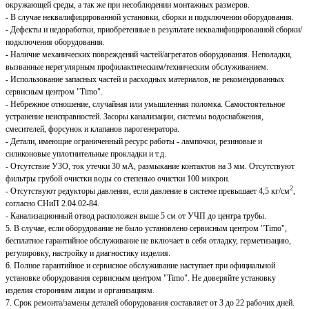
окружающей среды, а так же при несоблюдении монтажных размеров.
- В случае неквалифицированной установки, сборки и подключении оборудования.
- Дефекты и недоработки, приобретенные в результате неквалифицированной сборки/
подключения оборудования.
- Наличие механических повреждений частей/агрегатов оборудования. Неполадки,
вызванные нерегулярным профилактическим/техническим обслуживанием.
- Использование запасных частей и расходных материалов, не рекомендованных
сервисным центром "Timo".
- Небрежное отношение, случайная или умышленная поломка. Самостоятельное
устранение неисправностей. Засоры канализации, системы водоснабжения,
смесителей, форсунок и клапанов парогенератора.
- Детали, имеющие ограниченный ресурс работы - лампочки, резиновые и
силиконовые уплотнительные прокладки и т.д.
- Отсутствие УЗО, ток утечки 30 мА, размыкание контактов на 3 мм. Отсутствуют
фильтры грубой очистки воды со степенью очистки 100 микрон.
2
- Отсутствуют редукторы давления, если давление в системе превышает 4,5 кг/см
,
согласно СНиП 2.04.02-84.
- Канализационный отвод расположен выше 5 см от УЧП до центра трубы.
5. В случае, если оборудование не было установлено сервисным центром "Timo",
бесплатное гарантийное обслуживание не включает в себя отладку, герметизацию,
регулировку, настройку и диагностику изделия.
6. Полное гарантийное и сервисное обслуживание наступает при официальной
установке оборудования сервисным центром "Timo". Не доверяйте установку
изделия сторонним лицам и организациям.
7. Срок ремонта/замены деталей оборудования составляет от 3 до 22 рабочих дней.