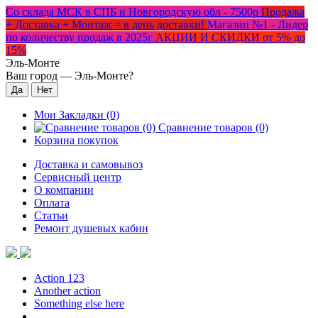
Со склада МСК в СПБ и Новгородскую обл - 7500р
Продажа
+ Доставка + Монтаж = в день доставки!
Магазин №1 - Лидер
по количеству продаж в 2025г
АКЦИИ И СКИДКИ от 5% до
15%
Эль-Монте
Ваш город —
Эль-Монте
?
Мои Закладки (0)
Сравнение товаров (0)
Корзина покупок
Доставка и самовывоз
Сервисный центр
О компании
Оплата
Статьи
Ремонт душевых кабин
Action 123
Another action
Something else here