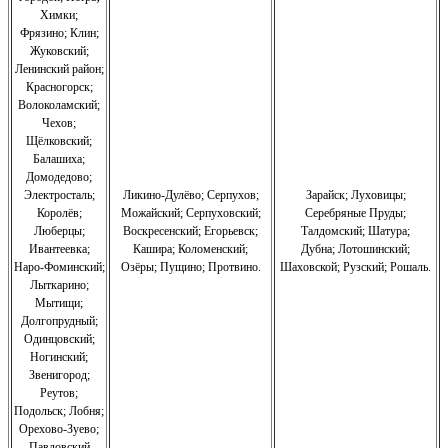
Химки;
Фрязино;
Клин;
Жуковский;
Ленинский район;
Красногорск;
Волоколамский;
Чехов;
Щёлковский;
Балашиха;
Домодедово;
Электросталь;
Ликино-Дулёво;
Серпухов;
Зарайск; Луховицы;
Королёв;
Можайский;
Серпуховский;
Серебряные Пруды;
Люберцы;
Воскресенский;
Егорьевск;
Талдомский; Шатура;
Ивантеевка;
Кашира;
Коломенский;
Дубна; Лотошинский;
Наро-Фоминский;
Озёры;
Пущино;
Протвино.
Шаховской; Рузский; Рошаль.
Лыткарино;
Мытищи;
Долгопрудный;
Одинцовский;
Ногинский;
Звенигород;
Реутов;
Подольск; Лобня;
Орехово-Зуево
;
Павловский