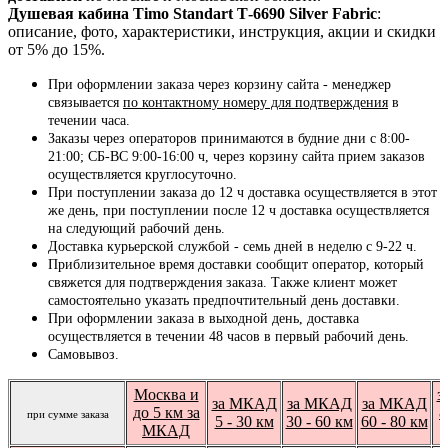
Душевая кабина Timo Standart Т-6690 Silver Fabric
:
описание, фото, характеристики, инструкция, акции и скидки
от 5% до 15%.
При оформлении заказа через корзину сайта - менеджер
связывается
по контактному номеру для подтверждения
в
течении часа.
Заказы через операторов принимаются в будние дни с 8:00-
21:00; СБ-ВС 9:00-16:00 ч, через корзину сайта прием заказов
осуществляется круглосуточно.
При поступлении заказа до 12 ч доставка осуществляется в этот
же день, при поступлении после 12 ч доставка осуществляется
на следующий рабочий день.
Доставка курьерской службой - семь дней в неделю с 9-22 ч.
Приблизительное время доставки сообщит оператор, который
свяжется для подтверждения заказа. Также клиент может
самостоятельно указать предпочтительный день доставки.
При оформлении заказа в выходной день, доставка
осуществляется в течении 48 часов в первый рабочий день.
Самовывоз.
Москва и
з
за МКАД
за МКАД
за МКАД
до 5 км за
8
при сумме заказа
5 - 30 км
30 - 60 км
60 - 80 км
МКАД