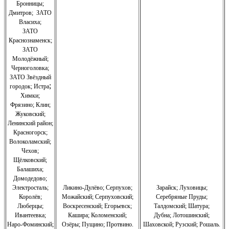
Бронницы
;
Дмитров
;
ЗАТО
Власиха
;
ЗАТО
Краснознаменск
;
ЗАТО
Молодёжный
;
Черноголовка;
З
АТО Звёздный
;
городок; Истра
Химки;
Фрязино;
Клин;
Жуковский;
Ленинский район;
Красногорск;
Волоколамский;
Чехов;
Щёлковский;
Балашиха;
Домодедово;
Электросталь;
Ликино-Дулёво;
Серпухов;
Зарайск; Луховицы;
Королёв;
Можайский;
Серпуховский;
Серебряные Пруды;
Люберцы;
Воскресенский;
Егорьевск;
Талдомский; Шатура;
Ивантеевка;
Кашира;
Коломенский;
Дубна; Лотошинский;
Наро-Фоминский;
Озёры;
Пущино;
Протвино.
Шаховской; Рузский; Рошаль.