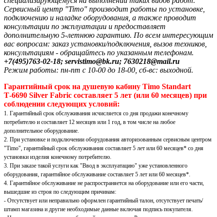
специализирующемуся на выполнении таких видов работ.
Сервисный центр "Timo" производит работы по установке,
подключению и наладке оборудования, а также проводит
консультации по эксплуатации и предоставляет
дополнительную 5-летнюю гарантию. По всем интересующим
вас вопросам: заказ установки/подключения, вызов техников,
консультациям - обращайтесь по указанным телефонам.
+7(495)763-02-18; servistimo@bk.ru; 7630218@mail.ru
Режим работы: пн-пт с 10-00 до 18-00, сб-вс: выходной.
Гарантийный срок на душевую кабину Timo Standart
Т-6690 Silver Fabric составляет 5 лет (или 60 месяцев) при
соблюдении следующих условий:
1. Гарантийный срок обслуживания исчисляется со дня продажи конечному
потребителю и составляет 12 месяцев или 1 год, в том числе на любое
дополнительное оборудование.
2. При установке и подключении оборудования авторизованным сервисным центром
"Timo", гарантийный срок обслуживания составляет 5 лет или 60 месяцев* со дня
установки изделия конечному потребителю.
3. При заказе такой услуги как "Ввод в эксплуатацию" уже установленного
оборудования, гарантийное обслуживание составляет 5 лет или 60 месяцев*.
4. Гарантийное обслуживание не распространяется на оборудование или его части,
вышедшие из строя по следующим причинам:
- Отсутствует или неправильно оформлен гарантийный талон, отсутствует печать/
штамп магазина и другие необходимые данные включая подпись покупателя.