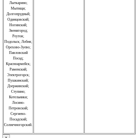
Лыткарино;
Мытищи;
Долгопрудный;
Одинцовский;
Ногинский;
Звенигород;
Реутов;
Подольск; Лобня;
Орехово-Зуево
;
Павловский
Посад;
Красноармейск;
Раменский;
Электрогорск;
Пушкинский;
Дзержинский;
Ступино;
Котельники;
Лосино-
Петровский;
Сергиево-
Посадский;
Солнечногорский.
×