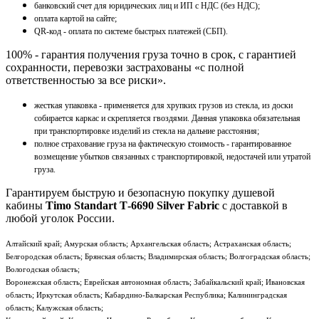
банковский счет для юридических лиц и ИП с НДС (без НДС);
оплата картой на сайте;
QR-код - оплата по системе быстрых платежей (СБП).
100% - гарантия получения груза точно в срок, с гарантией
сохранности, перевозки застрахованы «с полной
ответственностью за все риски».
жесткая упаковка - применяется для хрупких грузов из стекла, из доски
собирается каркас и скрепляется гвоздями. Данная упаковка обязательная
при транспортировке изделий из стекла на дальние расстояния;
полное страхование груза на фактическую стоимость - гарантированное
возмещение убытков связанных с транспортировкой, недостачей или утратой
груза.
Гарантируем быструю и безопасную покупку душевой
кабины
Timo Standart Т-6690 Silver Fabric
с доставкой в
любой уголок России.
Алтайский край; Амурская область; Архангельская область; Астраханская область;
Белгородская область; Брянская область; Владимирская область; Волгоградская область;
Вологодская область;
Воронежская область; Еврейская автономная область; Забайкальский край; Ивановская
область; Иркутская область; Кабардино-Балкарская Республика; Калининградская
область; Калужская область;