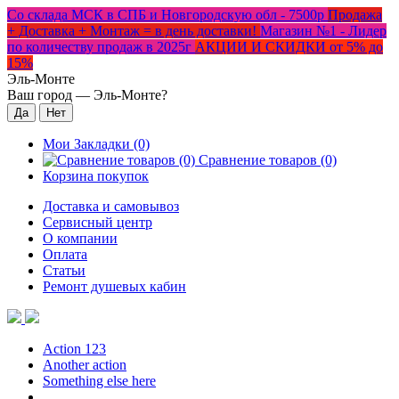
Со склада МСК в СПБ и Новгородскую обл - 7500р
Продажа
+ Доставка + Монтаж = в день доставки!
Магазин №1 - Лидер
по количеству продаж в 2025г
АКЦИИ И СКИДКИ от 5% до
15%
Эль-Монте
Ваш город —
Эль-Монте
?
Мои Закладки (0)
Сравнение товаров (0)
Корзина покупок
Доставка и самовывоз
Сервисный центр
О компании
Оплата
Статьи
Ремонт душевых кабин
Action 123
Another action
Something else here