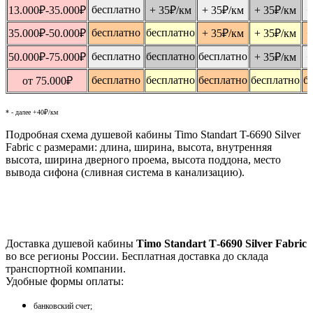
бесплатно
13.000
₽
-35.000
₽
+ 35
₽
/км
+ 35
₽
/км
+ 35
₽
/км
+
бесплатно
бесплатно
35.000
₽
-50.000
₽
+ 35
₽
/км
+ 35
₽
/км
+
бесплатно
бесплатно
бесплатно
50.000
₽
-75.000
₽
+ 35
₽
/км
+
бесплатно
бесплатно
бесплатно
бесплатно
б
от 75.000
₽
* - далее +40₽/км
Подробная схема душевой кабины Timo Standart T-6690 Silver
Fabric с размерами: длина, ширина, высота, внутренняя
высота, ширина дверного проема, высота поддона, место
вывода сифона (сливная система в канализацию).
Доставка душевой кабины
Timo Standart Т-6690 Silver Fabric
во все регионы России. Бесплатная доставка до склада
транспортной компании.
Удобные формы оплаты:
банковский счет;