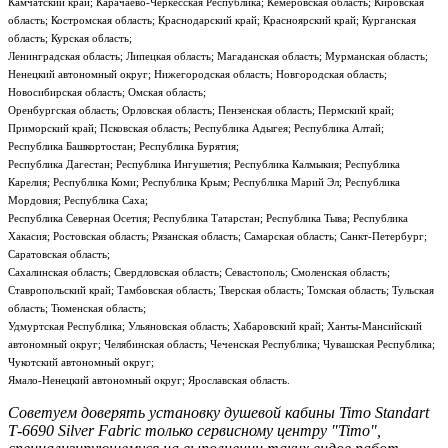
Камчатский край; Карачаево-Черкесская Республика; Кемеровская область; Кировская
область; Костромская область; Краснодарский край; Красноярский край; Курганская
область; Курская область;
Ленинградская область; Липецкая область; Магаданская область; Мурманская область;
Ненецкий автономный округ; Нижегородская область; Новгородская область;
Новосибирская область; Омская область;
Оренбургская область; Орловская область; Пензенская область; Пермский край;
Приморский край; Псковская область; Республика Адыгея; Республика Алтай;
Республика Башкортостан; Республика Бурятия;
Республика Дагестан; Республика Ингушетия; Республика Калмыкия; Республика
Карелия; Республика Коми; Республика Крым; Республика Марий Эл; Республика
Мордовия; Республика Саха;
Республика Северная Осетия; Республика Татарстан; Республика Тыва; Республика
Хакасия; Ростовская область; Рязанская область; Самарская область; Санкт-Петербург;
Саратовская область;
Сахалинская область; Свердловская область; Севастополь; Смоленская область;
Ставропольский край; Тамбовская область; Тверская область; Томская область; Тульская
область; Тюменская область;
Удмуртская Республика; Ульяновская область; Хабаровский край; Ханты-Мансийский
автономный округ; Челябинская область; Чеченская Республика; Чувашская Республика;
Чукотский автономный округ;
Ямало-Ненецкий автономный округ; Ярославская область.
Советуем доверять установку душевой кабины Timo Standart
Т-6690 Silver Fabric только сервисному центру "Timo",