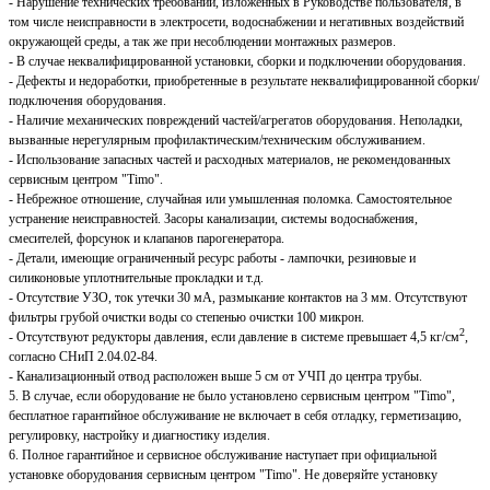
- Нарушение технических требований, изложенных в Руководстве пользователя, в
том числе неисправности в электросети, водоснабжении и негативных воздействий
окружающей среды, а так же при несоблюдении монтажных размеров.
- В случае неквалифицированной установки, сборки и подключении оборудования.
- Дефекты и недоработки, приобретенные в результате неквалифицированной сборки/
подключения оборудования.
- Наличие механических повреждений частей/агрегатов оборудования. Неполадки,
вызванные нерегулярным профилактическим/техническим обслуживанием.
- Использование запасных частей и расходных материалов, не рекомендованных
сервисным центром "Timo".
- Небрежное отношение, случайная или умышленная поломка. Самостоятельное
устранение неисправностей. Засоры канализации, системы водоснабжения,
смесителей, форсунок и клапанов парогенератора.
- Детали, имеющие ограниченный ресурс работы - лампочки, резиновые и
силиконовые уплотнительные прокладки и т.д.
- Отсутствие УЗО, ток утечки 30 мА, размыкание контактов на 3 мм. Отсутствуют
фильтры грубой очистки воды со степенью очистки 100 микрон.
2
- Отсутствуют редукторы давления, если давление в системе превышает 4,5 кг/см
,
согласно СНиП 2.04.02-84.
- Канализационный отвод расположен выше 5 см от УЧП до центра трубы.
5. В случае, если оборудование не было установлено сервисным центром "Timo",
бесплатное гарантийное обслуживание не включает в себя отладку, герметизацию,
регулировку, настройку и диагностику изделия.
6. Полное гарантийное и сервисное обслуживание наступает при официальной
установке оборудования сервисным центром "Timo". Не доверяйте установку